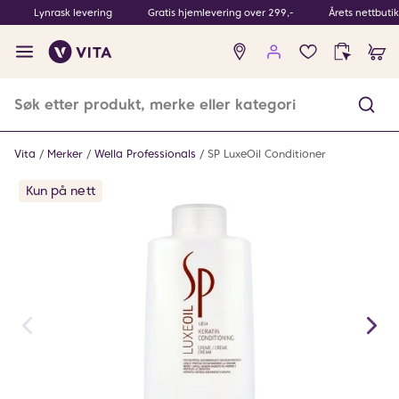
Lynrask levering
Gratis hjemlevering over 299,-
Årets nettbuti
Ingen
produkter
i
ønskeliste
Vita
Merker
Wella Professionals
SP LuxeOil Conditioner
Kun på nett