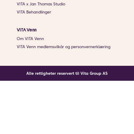
VITA x Jan Thomas Studio
VITA Behandlinger
VITA Venn
Om VITA Venn
VITA Venn medlemsvilkår og personvernerklæring
Alle rettigheter reservert til Vita Group AS
Noe gikk galt
En ukjent feil har oppstått. Klikk på knappen under for
å laste siden på nytt.