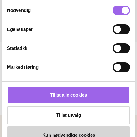
Samtykkevalg
Nødvendig
Egenskaper
Statistikk
Markedsføring
Tillat alle cookies
Tillat utvalg
Betalingsmetoder
Kun nødvendige cookies
Faktura
Vipps
Kortbetaling