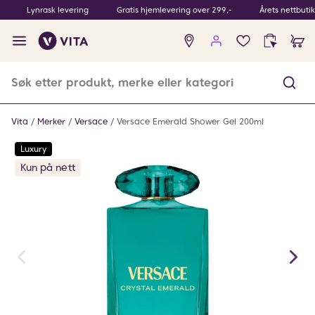
Lynrask levering
Gratis hjemlevering over 299,-
Årets nettbuti
Ingen
produkter
i
ønskeliste
Vita
Merker
Versace
Versace Emerald Shower Gel 200ml
Luxury
Kun på nett