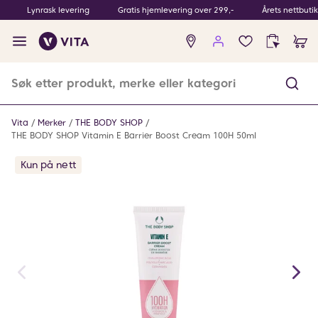
Lynrask levering
Gratis hjemlevering over 299,-
Årets nettbuti
Ingen
produkter
i
ønskeliste
Vita
Merker
THE BODY SHOP
THE BODY SHOP Vitamin E Barrier Boost Cream 100H 50ml
Kun på nett