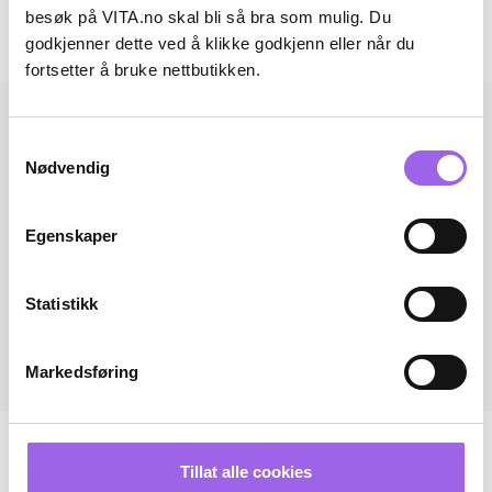
besøk på VITA.no skal bli så bra som mulig. Du
godkjenner dette ved å klikke godkjenn eller når du
Andre har også kjøpt..
fortsetter å bruke nettbutikken.
Samtykkevalg
Nødvendig
Egenskaper
Statistikk
Markedsføring
Tillat alle cookies