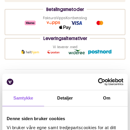
Betalingsmetoder
Faktura
Vipps
Kortbetaling
Leveringsalternativer
Vi leverer med
Beskrivelse
Bruk
Samtykke
Detaljer
Om
Ingredienser
Artikkelnummer: 260511053
Denne siden bruker cookies
Vi bruker våre egne samt tredjepartscookies for at ditt
Omtaler