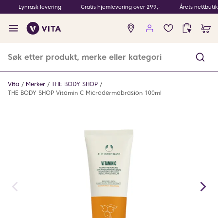
Lynrask levering
Gratis hjemlevering over 299,-
Årets nettbuti
Ingen
produkter
i
ønskeliste
Vita
Merker
THE BODY SHOP
THE BODY SHOP Vitamin C Microdermabrasion 100ml