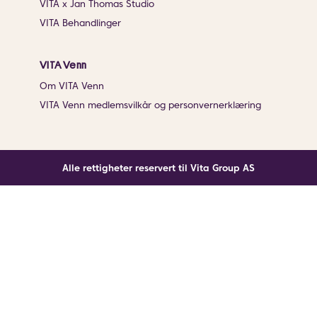
VITA x Jan Thomas Studio
VITA Behandlinger
VITA Venn
Om VITA Venn
VITA Venn medlemsvilkår og personvernerklæring
Alle rettigheter reservert til Vita Group AS
Noe gikk galt
En ukjent feil har oppstått. Klikk på knappen under for
å laste siden på nytt.