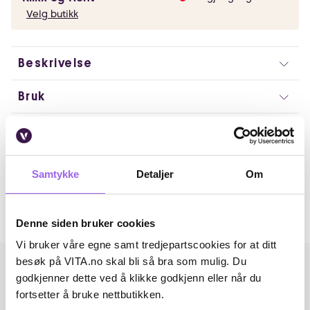
Velg butikk
Beskrivelse
Bruk
Ingredienser
Artikkelnummer: 260511050
Samtykke
Detaljer
Om
Omtaler
Andre har også kjøpt..
Denne siden bruker cookies
Vi bruker våre egne samt tredjepartscookies for at ditt
besøk på VITA.no skal bli så bra som mulig. Du
godkjenner dette ved å klikke godkjenn eller når du
fortsetter å bruke nettbutikken.