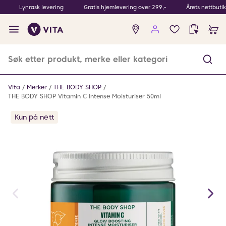
Lynrask levering
Gratis hjemlevering over 299,-
Årets nettbuti
Ingen
produkter
i
ønskeliste
Vita
Merker
THE BODY SHOP
THE BODY SHOP Vitamin C Intense Moisturiser 50ml
Kun på nett