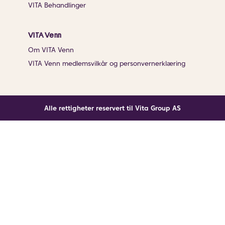
VITA Behandlinger
VITA Venn
Om VITA Venn
VITA Venn medlemsvilkår og personvernerklæring
Alle rettigheter reservert til Vita Group AS
Noe gikk galt
En ukjent feil har oppstått. Klikk på knappen under for
å laste siden på nytt.
Last siden på nytt