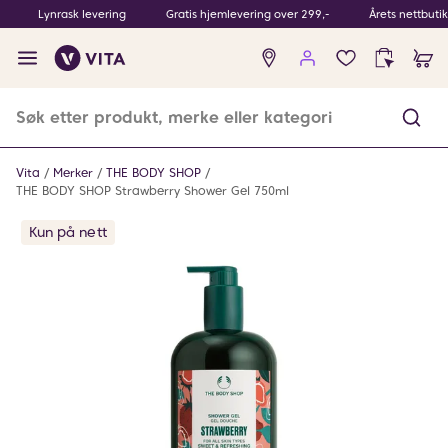
Lynrask levering
Gratis hjemlevering over 299,-
Årets nettbuti
Ingen
produkter
i
ønskeliste
Vita
Merker
THE BODY SHOP
THE BODY SHOP Strawberry Shower Gel 750ml
Kun på nett