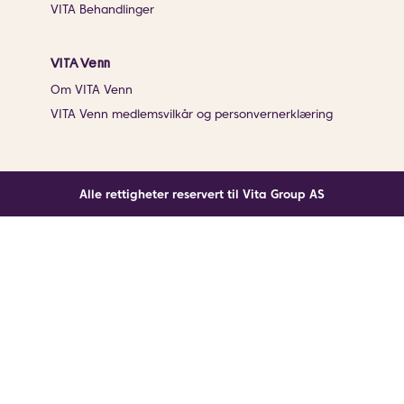
VITA Behandlinger
VITA Venn
Om VITA Venn
VITA Venn medlemsvilkår og personvernerklæring
Alle rettigheter reservert til Vita Group AS
Noe gikk galt
En ukjent feil har oppstått. Klikk på knappen under for
å laste siden på nytt.
Last siden på nytt