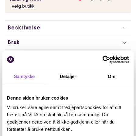
Velg butikk
Beskrivelse
Bruk
Ingredienser
Artikkelnummer: 260511092
Samtykke
Detaljer
Om
Omtaler
Andre har også kjøpt..
Denne siden bruker cookies
Vi bruker våre egne samt tredjepartscookies for at ditt
besøk på VITA.no skal bli så bra som mulig. Du
godkjenner dette ved å klikke godkjenn eller når du
fortsetter å bruke nettbutikken.