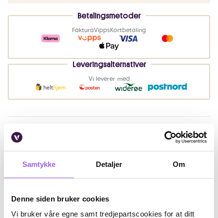
Betalingsmetoder
Faktura
Vipps
Kortbetaling
Leveringsalternativer
Vi leverer med
Beskrivelse
Bruk
Samtykke
Detaljer
Om
Ingredienser
Artikkelnummer: 260511031
Denne siden bruker cookies
Vi bruker våre egne samt tredjepartscookies for at ditt
Omtaler