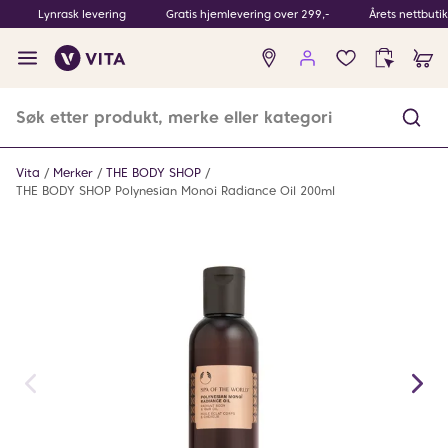
Lynrask levering
Gratis hjemlevering over 299,-
Årets nettbuti
Ingen
produkter
i
ønskeliste
Vita
Merker
THE BODY SHOP
THE BODY SHOP Polynesian Monoi Radiance Oil 200ml