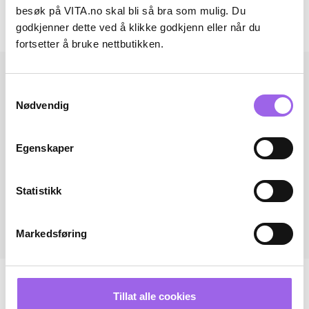
besøk på VITA.no skal bli så bra som mulig. Du
godkjenner dette ved å klikke godkjenn eller når du
Andre har også kjøpt..
fortsetter å bruke nettbutikken.
Samtykkevalg
Nødvendig
Egenskaper
Statistikk
Markedsføring
Tillat alle cookies