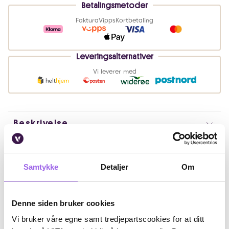
Betalingsmetoder
Faktura
Vipps
Kortbetaling
Leveringsalternativer
Vi leverer med
Beskrivelse
Bruk
Samtykke
Detaljer
Om
Ingredienser
Artikkelnummer: 260511002
Denne siden bruker cookies
Omtaler
Vi bruker våre egne samt tredjepartscookies for at ditt