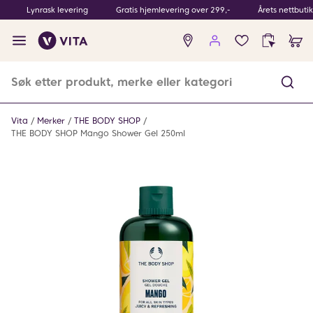
Lynrask levering
Gratis hjemlevering over 299,-
Årets nettbuti
Ingen
produkter
i
ønskeliste
Vita
Merker
THE BODY SHOP
THE BODY SHOP Mango Shower Gel 250ml