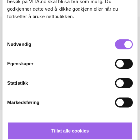
besøk på VITA.no skal bli så bra som mulig. Du
Andre har også kjøpt..
godkjenner dette ved å klikke godkjenn eller når du
fortsetter å bruke nettbutikken.
Samtykkevalg
Nødvendig
Egenskaper
Statistikk
Markedsføring
Tillat alle cookies