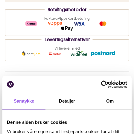
Betalingsmetoder
Faktura
Vipps
Kortbetaling
Leveringsalternativer
Vi leverer med
Beskrivelse
Bruk
Samtykke
Detaljer
Om
Ingredienser
Artikkelnummer: 365675
Denne siden bruker cookies
Vi bruker våre egne samt tredjepartscookies for at ditt
Omtaler