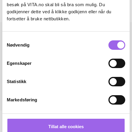
besøk på VITA.no skal bli så bra som mulig. Du
godkjenner dette ved å klikke godkjenn eller når du
Andre har også kjøpt..
fortsetter å bruke nettbutikken.
Samtykkevalg
Nødvendig
Egenskaper
Statistikk
Markedsføring
Tillat alle cookies