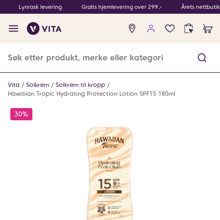
Lynrask levering
Gratis hjemlevering over 299,-
Årets nettbuti
Ingen
produkter
i
ønskeliste
Vita
Solkrem
Solkrem til kropp
Hawaiian Tropic Hydrating Protection Lotion SPF15 180ml
30%