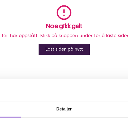
Noe gikk galt
 feil har oppstått. Klikk på knappen under for å laste side
Last siden på nytt
Detaljer