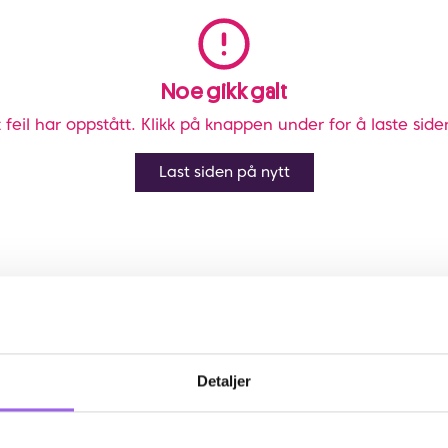
Noe gikk galt
 feil har oppstått. Klikk på knappen under for å laste side
Last siden på nytt
Detaljer