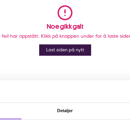
Noe gikk galt
 feil har oppstått. Klikk på knappen under for å laste side
Last siden på nytt
Detaljer