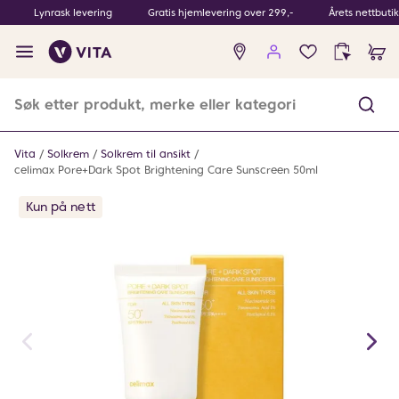
Lynrask levering
Gratis hjemlevering over 299,-
Årets nettbuti
Ingen
produkter
i
ønskeliste
Vita
Solkrem
Solkrem til ansikt
celimax Pore+Dark Spot Brightening Care Sunscreen 50ml
Kun på nett