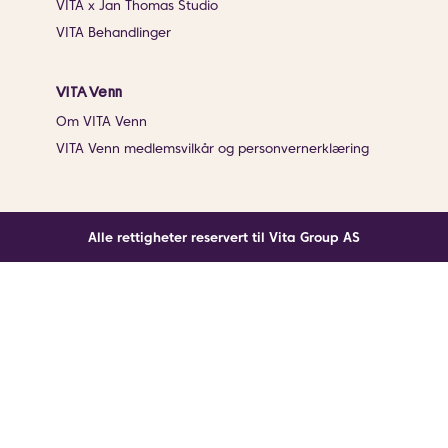
VITA x Jan Thomas Studio
VITA Behandlinger
VITA Venn
Om VITA Venn
VITA Venn medlemsvilkår og personvernerklæring
Alle rettigheter reservert til Vita Group AS
Noe gikk galt
En ukjent feil har oppstått. Klikk på knappen under for
å laste siden på nytt.