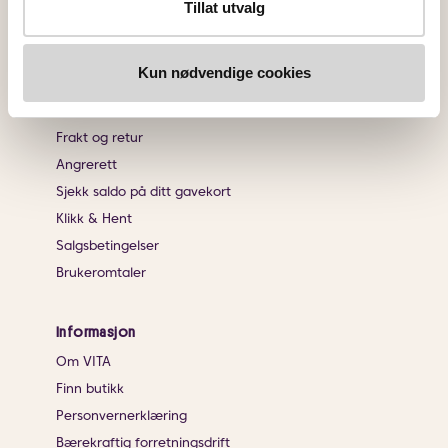
Tillat utvalg
Endre innstillingene for informasjonskapsler
Kundeservice
Kun nødvendige cookies
Kontakt oss
Ofte stiltes spørsmål
Frakt og retur
Angrerett
Sjekk saldo på ditt gavekort
Klikk & Hent
Salgsbetingelser
Brukeromtaler
Informasjon
Om VITA
Finn butikk
Personvernerklæring
Bærekraftig forretningsdrift