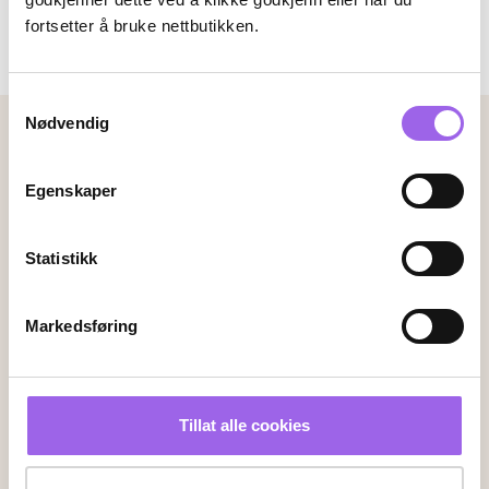
149,-
179,-
fortsetter å bruke nettbutikken.
Kjøp
Kjøp
Samtykkevalg
Nødvendig
Betalingsmetoder
Faktura
Vipps
Kortbetaling
Egenskaper
Statistikk
Leveringsalternativer
Vi leverer med
Markedsføring
Følg oss
Tillat alle cookies