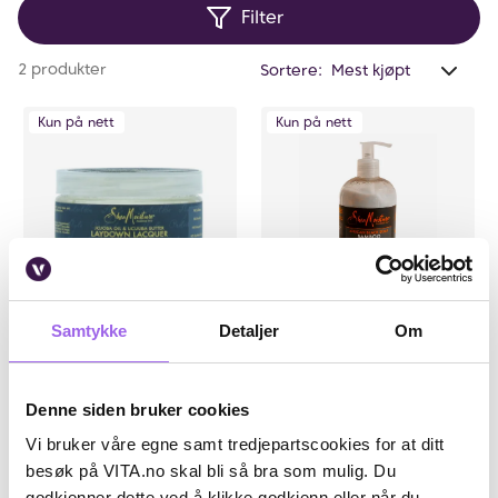
Filter
pleie som virkelig gjør en forskjell!
Anta
2 produkter
Sortere:
valg
filtr
Kun på nett
Kun på nett
0
Samtykke
Detaljer
Om
Karakter:
4.3 av 5 mulige
(3)
Karakter:
5.0 av 5 mulige
(3)
Shea Moisture
Shea Moisture
Shea Moisture Jojoba & Ucuuba
Shea Moisture Bamboo
Denne siden bruker cookies
Butter Laydown Laquer
Charcoal Balancing Conditioner
384ml
Vi bruker våre egne samt tredjepartscookies for at ditt
På lager på Vita.no
På lager på Vita.no
Utilgjengelig i butikk
Utilgjengelig i butikk
besøk på VITA.no skal bli så bra som mulig. Du
149 NOK
179 NOK
godkjenner dette ved å klikke godkjenn eller når du