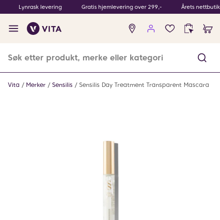
Lynrask levering
Gratis hjemlevering over 299,-
Årets nettbuti
Ingen
produkter
i
ønskeliste
Vita
Merker
Sensilis
Sensilis Day Treatment Transparent Mascara