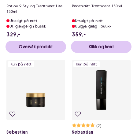
Potion 9 Styling Treatment Lite
Penetraitt Treatment 150ml
150ml
Utsolgt på nett
Utsolgt på nett
Utilgjengelig i butikk
Utilgjengelig i butikk
329 NOK
359 NOK
329,-
359,-
Overvåk produkt
Klikk og hent
Kun på nett
Kun på nett
Karakter:
5.0 av 5 mulige
(2)
Sebastian
Sebastian