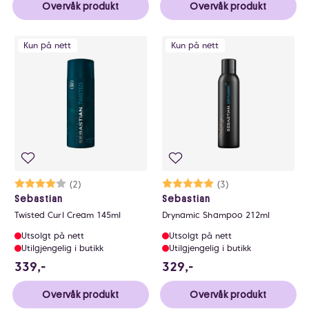
Overvåk produkt
Overvåk produkt
Kun på nett
Kun på nett
Karakter:
4.0 av 5 mulige
(2)
Karakter:
5.0 av 5 mulige
(3)
Sebastian
Sebastian
Twisted Curl Cream 145ml
Drynamic Shampoo 212ml
Utsolgt på nett
Utsolgt på nett
Utilgjengelig i butikk
Utilgjengelig i butikk
339 NOK
329 NOK
339,-
329,-
Overvåk produkt
Overvåk produkt