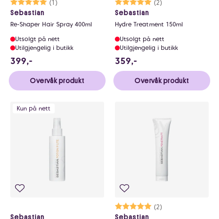
Karakter:
5.0 av 5 mulige
(1)
Karakter:
5.0 av 5 mulige
(2)
Sebastian
Sebastian
Re-Shaper Hair Spray 400ml
Hydre Treatment 150ml
Utsolgt på nett
Utsolgt på nett
Utilgjengelig i butikk
Utilgjengelig i butikk
399 NOK
359 NOK
399,-
359,-
Overvåk produkt
Overvåk produkt
Kun på nett
Karakter:
5.0 av 5 mulige
(2)
Sebastian
Sebastian