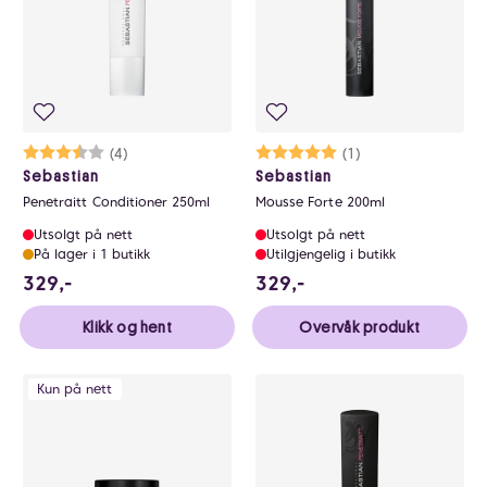
Karakter:
3.8 av 5 mulige
(4)
Karakter:
5.0 av 5 mulige
(1)
Sebastian
Sebastian
Penetraitt Conditioner 250ml
Mousse Forte 200ml
Utsolgt på nett
Utsolgt på nett
På lager i 1 butikk
Utilgjengelig i butikk
329 NOK
329 NOK
329,-
329,-
Klikk og hent
Overvåk produkt
Kun på nett