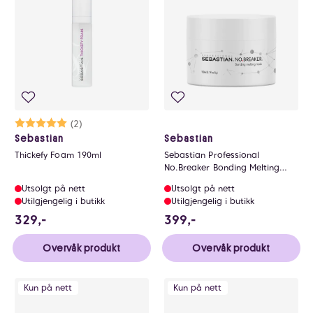
Karakter:
5.0 av 5 mulige
(2)
Sebastian
Sebastian
Thickefy Foam 190ml
Sebastian Professional
No.Breaker Bonding Melting
Hair Mask 150ml
Utsolgt på nett
Utsolgt på nett
Utilgjengelig i butikk
Utilgjengelig i butikk
329 NOK
399 NOK
329,-
399,-
Overvåk produkt
Overvåk produkt
Kun på nett
Kun på nett