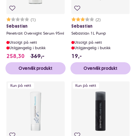
Karakter:
1.0 av 5 mulige
(1)
Karakter:
3.0 av 5 mulige
(2)
Sebastian
Sebastian
Penetrait Overnight Serum 95ml
Sebastian 1L Pump
Utsolgt på nett
Utsolgt på nett
Utilgjengelig i butikk
Utilgjengelig i butikk
258.3 i stedet for 369 NOK, du sparer 110.
19 NOK
258,30
369,-
19,-
Overvåk produkt
Overvåk produkt
Kun på nett
Kun på nett