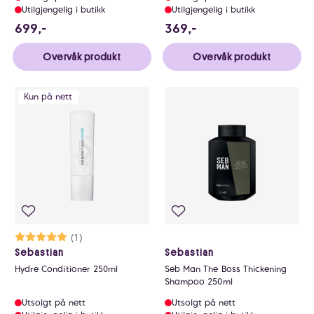
Utilgjengelig i butikk
Utilgjengelig i butikk
699 NOK
369 NOK
699,-
369,-
Overvåk produkt
Overvåk produkt
Kun på nett
Karakter:
5.0 av 5 mulige
(1)
Sebastian
Sebastian
Hydre Conditioner 250ml
Seb Man The Boss Thickening
Shampoo 250ml
Utsolgt på nett
Utsolgt på nett