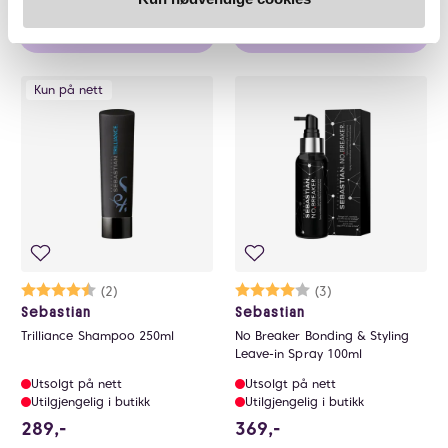
Overvåk produkt
Klikk og hent
Kun på nett
Karakter:
4.5 av 5 mulige
(2)
Karakter:
4.0 av 5 mulige
(3)
Sebastian
Sebastian
Trilliance Shampoo 250ml
No Breaker Bonding & Styling
Leave-in Spray 100ml
Utsolgt på nett
Utsolgt på nett
Utilgjengelig i butikk
Utilgjengelig i butikk
289 NOK
369 NOK
289,-
369,-