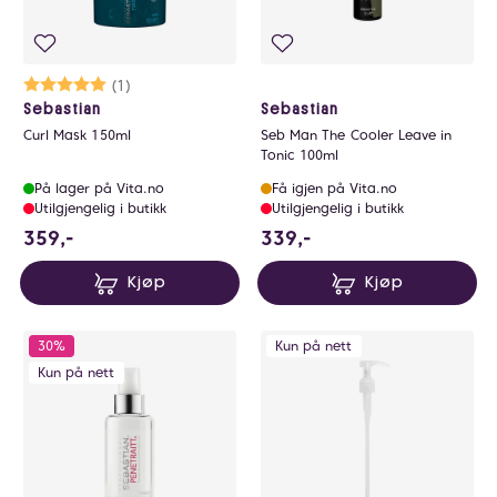
Karakter:
5.0 av 5 mulige
(1)
Sebastian
Sebastian
Curl Mask 150ml
Seb Man The Cooler Leave in
Tonic 100ml
På lager på Vita.no
Få igjen på Vita.no
Utilgjengelig i butikk
Utilgjengelig i butikk
359 NOK
339 NOK
359,-
339,-
Kjøp
Kjøp
30%
Kun på nett
Kun på nett