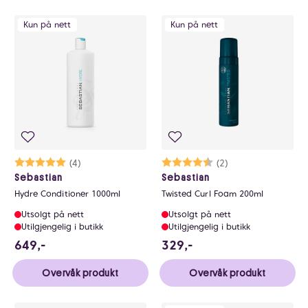
Kun på nett
Kun på nett
Karakter:
5.0 av 5 mulige
(4)
Karakter:
4.5 av 5 mulige
(2)
Sebastian
Sebastian
Hydre Conditioner 1000ml
Twisted Curl Foam 200ml
Utsolgt på nett
Utsolgt på nett
Utilgjengelig i butikk
Utilgjengelig i butikk
649 NOK
329 NOK
649,-
329,-
Overvåk produkt
Overvåk produkt