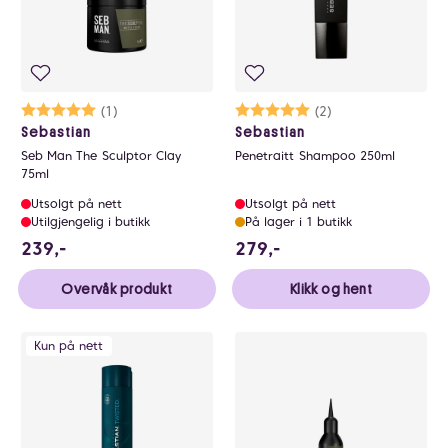
Karakter:
5.0 av 5 mulige
(1)
Karakter:
5.0 av 5 mulige
(2)
Sebastian
Sebastian
Seb Man The Sculptor Clay
Penetraitt Shampoo 250ml
75ml
Utsolgt på nett
Utsolgt på nett
Utilgjengelig i butikk
På lager i 1 butikk
239 NOK
279 NOK
239,-
279,-
Overvåk produkt
Klikk og hent
Kun på nett