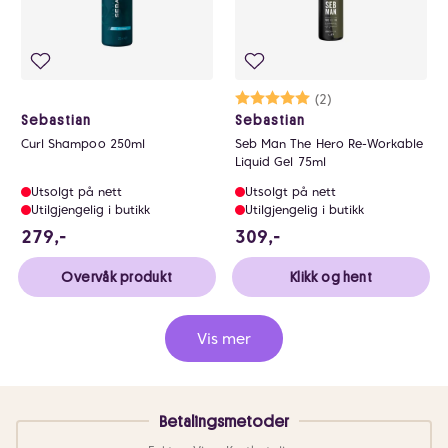
Karakter:
5.0 av 5 mulige
(2)
Sebastian
Sebastian
Curl Shampoo 250ml
Seb Man The Hero Re-Workable
Liquid Gel 75ml
Utsolgt på nett
Utsolgt på nett
Utilgjengelig i butikk
Utilgjengelig i butikk
279 NOK
309 NOK
279,-
309,-
Overvåk produkt
Klikk og hent
Vis mer
Betalingsmetoder