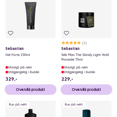
Karakter:
5.0 av 5 mulige
(1)
Sebastian
Sebastian
Gel Forte 200ml
Seb Man The Dandy Light Hold
Pomade 75ml
Utsolgt på nett
Utsolgt på nett
Utilgjengelig i butikk
Utilgjengelig i butikk
329 NOK
229 NOK
329,-
229,-
Overvåk produkt
Overvåk produkt
Kun på nett
Kun på nett