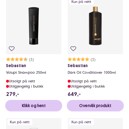
Kun på nett
Karakter:
4.7 av 5 mulige
(3)
Karakter:
5.0 av 5 mulige
(3)
Sebastian
Sebastian
Volupt Shampoo 250ml
Dark Oil Conditioner 1000ml
Utsolgt på nett
Utsolgt på nett
Utilgjengelig i butikk
Utilgjengelig i butikk
279 NOK
649 NOK
279,-
649,-
Klikk og hent
Overvåk produkt
Kun på nett
Kun på nett