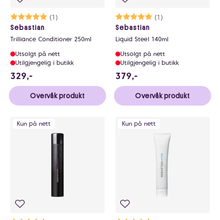
Karakter:
5.0 av 5 mulige
(1)
Karakter:
5.0 av 5 mulige
(1)
Sebastian
Sebastian
Trilliance Conditioner 250ml
Liquid Steel 140ml
Utsolgt på nett
Utsolgt på nett
Utilgjengelig i butikk
Utilgjengelig i butikk
329 NOK
379 NOK
329,-
379,-
Overvåk produkt
Overvåk produkt
Kun på nett
Kun på nett