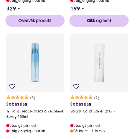
Utilgjengelig i butikk
Utilgjengelig i butikk
329 NOK
199 NOK
329,-
199,-
Overvåk produkt
Klikk og hent
Karakter:
5.0 av 5 mulige
(5)
Karakter:
4.5 av 5 mulige
(2)
Sebastian
Sebastian
Trilliant Heat Protection & Shine
Volupt Conditioner 250ml
Spray 150ml
Utsolgt på nett
Utsolgt på nett
Utilgjengelig i butikk
På lager i 1 butikk