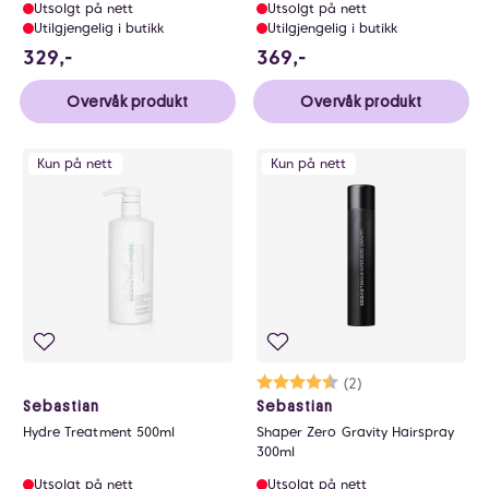
Utsolgt på nett
Utsolgt på nett
Utilgjengelig i butikk
Utilgjengelig i butikk
329 NOK
369 NOK
329,-
369,-
Overvåk produkt
Overvåk produkt
Kun på nett
Kun på nett
Karakter:
4.5 av 5 mulige
(2)
Sebastian
Sebastian
Hydre Treatment 500ml
Shaper Zero Gravity Hairspray
300ml
Utsolgt på nett
Utsolgt på nett