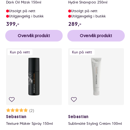
Dark Oil Mask 150ml
Hydre Shampoo 250ml
Utsolgt på nett
Utsolgt på nett
Utilgjengelig i butikk
Utilgjengelig i butikk
399 NOK
289 NOK
399,-
289,-
Overvåk produkt
Overvåk produkt
Kun på nett
Kun på nett
Karakter:
5.0 av 5 mulige
(2)
Sebastian
Sebastian
Texture Maker Spray 150ml
Sublimate Styling Cream 100ml