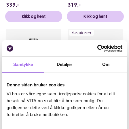
339 NOK
319 NOK
339,-
319,-
Klikk og hent
Klikk og hent
Kun på nett
Samtykke
Detaljer
Om
Denne siden bruker cookies
Karakter:
4.5 av 5 mulige
(2)
Vi bruker våre egne samt tredjepartscookies for at ditt
Sebastian
Sebastian
besøk på VITA.no skal bli så bra som mulig. Du
Sebastian Professional
Seb Man The Player Medium
godkjenner dette ved å klikke godkjenn eller når du
No.Breaker Bonding Shampoo
Hold Styling Gel 150ml
250ml
fortsetter å bruke nettbutikken.
Utsolgt på nett
Utsolgt på nett
På lager i 1 butikk
Utilgjengelig i butikk