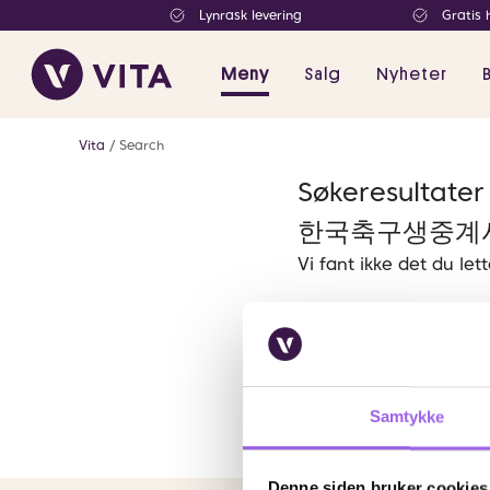
Lynrask levering
Gratis 
Meny
Salg
Nyheter
Vita
Search
Søkeresult
한국축구생중계사
Vi fant ikke det du let
Samtykke
Denne siden bruker cookies