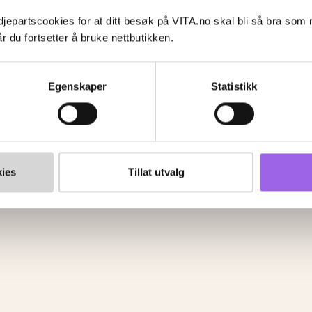
jepartscookies for at ditt besøk på VITA.no skal bli så bra som
VITA Venn
r du fortsetter å bruke nettbutikken.
Om VITA Venn
VITA Venn medlemsvilkår og personvernerklæring
Egenskaper
Statistikk
g
ingsdrift
Studio
ies
Tillat utvalg