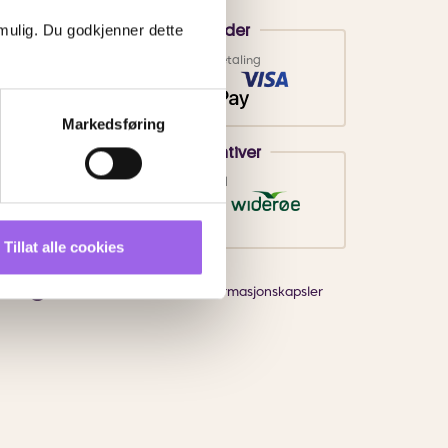
 mulig. Du godkjenner dette
Betalingsmetoder
Faktura
Vipps
Kortbetaling
Markedsføring
Leveringsalternativer
Vi leverer med
Tillat alle cookies
Endre innstillingene for informasjonskapsler