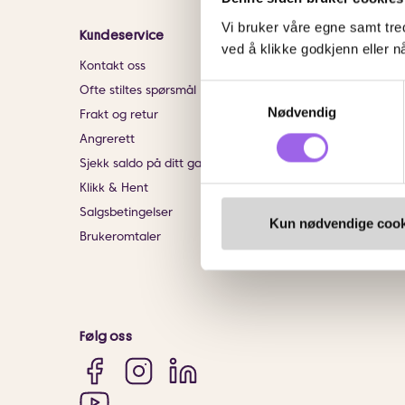
Vi bruker våre egne samt tred
Kundeservice
Informasjon
ved å klikke godkjenn eller nå
Kontakt oss
Om VITA
Samtykkevalg
Ofte stiltes spørsmål
Finn butikk
Nødvendig
Frakt og retur
Personvernerklærin
Angrerett
Bærekraftig forretn
Sjekk saldo på ditt gavekort
Jobb hos oss
Klikk & Hent
Samarbeid med oss
Salgsbetingelser
VITA x Jan Thomas 
Kun nødvendige cook
Brukeromtaler
VITA Behandlinger
Følg oss