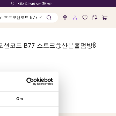
Klikk & hent om 30 min
Ingen
produkter
i
ønskelisten
m 프로모션코드 B77 스토크㉪산본홀덤방ჱ
Om