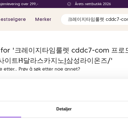
hjemlevering over 299,-
Årets nettbutikk 2026
Bestselgere
Merker
ater for '크레이지타임룰렛 cddc7-co
이트Ὴ달라스카지노Ḭ삼성라이온즈/'
te etter.. Prøv å søk etter noe annet?
Detaljer