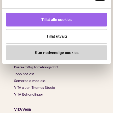
Sjekk saldo på ditt gavekort
Klikk & Hent
Salgsbetingelser
Tillat alle cookies
Brukeromtaler
Tillat utvalg
Informasjon
Om VITA
Kun nødvendige cookies
Finn butikk
Personvernerklæring
Bærekraftig forretningsdrift
Jobb hos oss
Samarbeid med oss
VITA x Jan Thomas Studio
VITA Behandlinger
VITA Venn