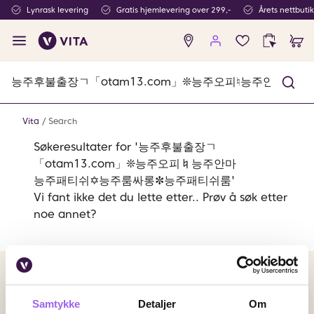
Lynrask levering
Gratis hjemlevering over 299,-
Årets nettbuti
Ingen
produkter
i
ønskeliste
Vita
Search
Søkeresultater for '능주후불출장ㄱ
「otam13.com」❊능주오피♮능주안마
능주패티쉬✡능주룸싸롱✼능주패티쉬룸'
Vi fant ikke det du lette etter.. Prøv å søk etter
noe annet?
Betalingsmetoder
Faktura
Vipps
Kortbetaling
Samtykke
Detaljer
Om