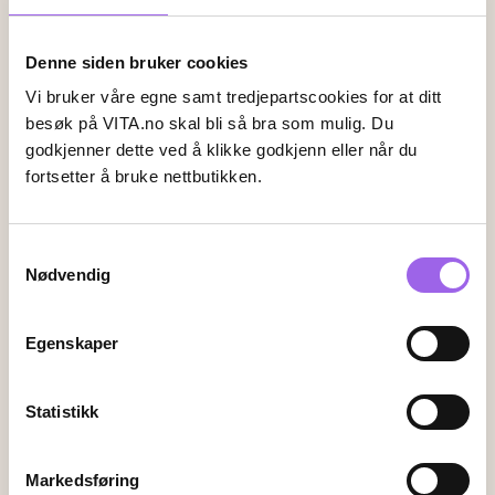
Denne siden bruker cookies
Leveringsalternativer
Vi bruker våre egne samt tredjepartscookies for at ditt
Vi leverer med
besøk på VITA.no skal bli så bra som mulig. Du
godkjenner dette ved å klikke godkjenn eller når du
fortsetter å bruke nettbutikken.
Følg oss
Samtykkevalg
Nødvendig
Endre innstillingene for informasjonskapsler
Egenskaper
Kundeservice
Kontakt oss
Statistikk
Ofte stiltes spørsmål
Frakt og retur
Markedsføring
Angrerett