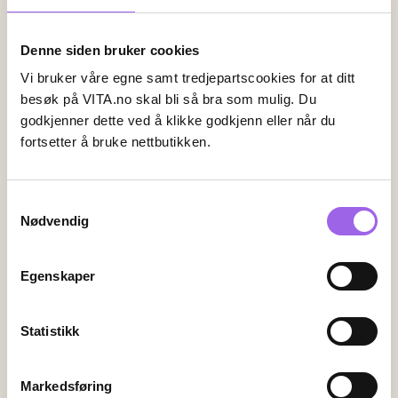
Denne siden bruker cookies
Leveringsalternativer
Vi bruker våre egne samt tredjepartscookies for at ditt
Vi leverer med
besøk på VITA.no skal bli så bra som mulig. Du
godkjenner dette ved å klikke godkjenn eller når du
fortsetter å bruke nettbutikken.
Følg oss
Samtykkevalg
Nødvendig
Endre innstillingene for informasjonskapsler
Egenskaper
Kundeservice
Kontakt oss
Statistikk
Ofte stiltes spørsmål
Frakt og retur
Markedsføring
Angrerett