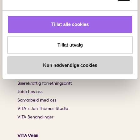
Sjekk saldo på ditt gavekort
Klikk & Hent
Salgsbetingelser
Tillat alle cookies
Brukeromtaler
Tillat utvalg
Informasjon
Om VITA
Kun nødvendige cookies
Finn butikk
Personvernerklæring
Bærekraftig forretningsdrift
Jobb hos oss
Samarbeid med oss
VITA x Jan Thomas Studio
VITA Behandlinger
VITA Venn