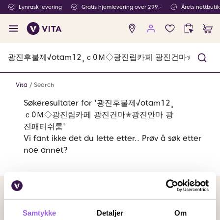
Lynrask levering
Gratis hjemlevering over 299,-
Årets nettbuti
Ingen
produkter
i
ønskeliste
Vita
Search
Søkeresultater for '광진후불제√otam12¸
ｃ0Ｍ◇광진립카페 광진건마✭광진안마 광
진패티쉬룸'
Vi fant ikke det du lette etter.. Prøv å søk etter
noe annet?
Betalingsmetoder
Faktura
Vipps
Kortbetaling
Samtykke
Detaljer
Om