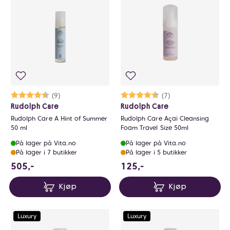
0
Karakter:
4.4 av 5 mulige
(9)
Karakter:
4.4 av 5 mulige
(7)
Rudolph Care
Rudolph Care
Rudolph Care A Hint of Summer
Rudolph Care Açai Cleansing
50 ml
Foam Travel Size 50ml
På lager på Vita.no
På lager på Vita.no
På lager i 7 butikker
På lager i 5 butikker
505 NOK
125 NOK
505,-
125,-
Kjøp
Kjøp
Luxury
Luxury