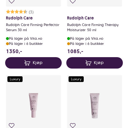
Karakter:
4.7 av 5 mulige
(3)
Rudolph Care
Rudolph Care
Rudolph Care Firming Perfector
Rudolph Care Firming Therapy
Serum 30 ml
Moisturizer 50 ml
På lager på Vita.no
På lager på Vita.no
På lager i 6 butikker
På lager i 6 butikker
1350 NOK
1085 NOK
1350,-
1085,-
Kjøp
Kjøp
Luxury
Luxury