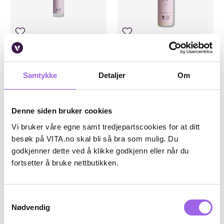
Karakter:
5.0 av 5 mulige
(1)
Rudolph Care
Rudolph Care
Rudolph Care Mist Delight 100
Rudolph Care The Eye Makeup
Samtykke
Detaljer
Om
ml
Remover
På lager på Vita.no
På lager på Vita.no
På lager i 7 butikker
På lager i 7 butikker
Denne siden bruker cookies
440 NOK
305 NOK
440,-
305,-
Vi bruker våre egne samt tredjepartscookies for at ditt
besøk på VITA.no skal bli så bra som mulig. Du
Kjøp
Kjøp
godkjenner dette ved å klikke godkjenn eller når du
fortsetter å bruke nettbutikken.
Luxury
Luxury
Samtykkevalg
Nødvendig