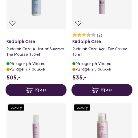
Karakter:
3.5 av 5 mulige
(2)
Rudolph Care
Rudolph Care
Rudolph Care A Hint of Summer
Rudolph Care Açai Eye Cream
The Mousse 150ml
15 ml
På lager på Vita.no
På lager på Vita.no
På lager i 7 butikker
På lager i 5 butikker
505 NOK
535 NOK
505,-
535,-
Kjøp
Kjøp
Luxury
Luxury