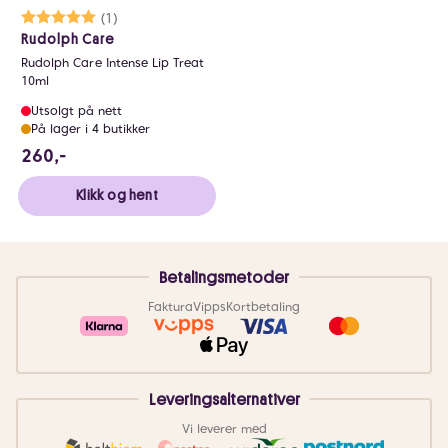
Karakter:
5.0 av 5 mulige
(1)
Rudolph Care
Rudolph Care Intense Lip Treat
10ml
Utsolgt på nett
På lager i 4 butikker
260 NOK
260,-
Klikk og hent
Betalingsmetoder
Faktura
Vipps
Kortbetaling
Leveringsalternativer
Vi leverer med