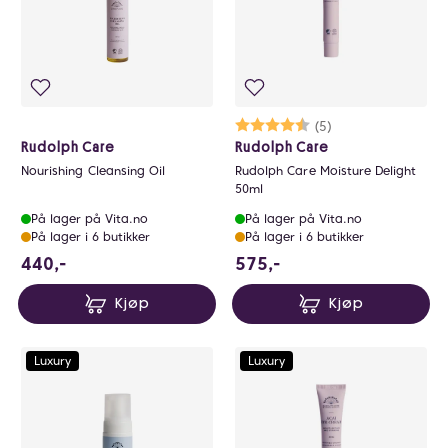
Karakter:
4.4 av 5 mulige
(5)
Rudolph Care
Rudolph Care
Nourishing Cleansing Oil
Rudolph Care Moisture Delight
50ml
På lager på Vita.no
På lager på Vita.no
På lager i 6 butikker
På lager i 6 butikker
440 NOK
575 NOK
440,-
575,-
Kjøp
Kjøp
Luxury
Luxury