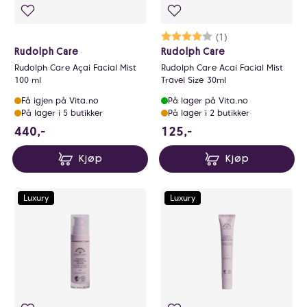
Karakter:
4.0 av 5 mulige
(1)
Rudolph Care
Rudolph Care
Rudolph Care Açai Facial Mist
Rudolph Care Acai Facial Mist
100 ml
Travel Size 30ml
Få igjen på Vita.no
På lager på Vita.no
På lager i 5 butikker
På lager i 2 butikker
440 NOK
125 NOK
440,-
125,-
Kjøp
Kjøp
Luxury
Luxury