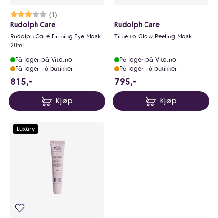
Karakter:
3.0 av 5 mulige
(1)
Rudolph Care
Rudolph Care
Rudolph Care Firming Eye Mask
Time to Glow Peeling Mask
20ml
På lager på Vita.no
På lager på Vita.no
På lager i 6 butikker
På lager i 6 butikker
815 NOK
795 NOK
815,-
795,-
Kjøp
Kjøp
Luxury