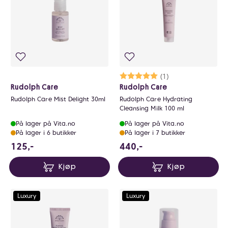
Karakter:
5.0 av 5 mulige
(1)
Rudolph Care
Rudolph Care
Rudolph Care Mist Delight 30ml
Rudolph Care Hydrating
Cleansing Milk 100 ml
På lager på Vita.no
På lager på Vita.no
På lager i 6 butikker
På lager i 7 butikker
125 NOK
440 NOK
125,-
440,-
Kjøp
Kjøp
Luxury
Luxury