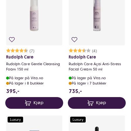
Karakter:
4.4 av 5 mulige
(7)
Karakter:
3.8 av 5 mulige
(4)
Rudolph Care
Rudolph Care
Rudolph Care Gentle Cleansing
Rudolph Care Açai Anti-Stress
Foam 150 ml
Facial Cream 50 ml
På lager på Vita.no
På lager på Vita.no
På lager i 8 butikker
På lager i 7 butikker
395 NOK
735 NOK
395,-
735,-
Kjøp
Kjøp
Luxury
Luxury