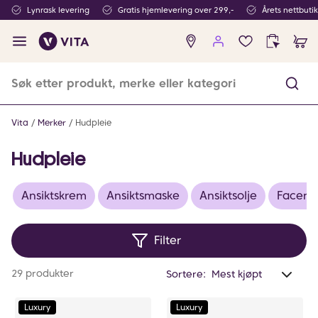
Lynrask levering
Gratis hjemlevering over 299,-
Årets nettbuti
Ingen
produkter
i
ønskeliste
Vita
Merker
Hudpleie
Hudpleie
Ansiktskrem
Ansiktsmaske
Ansiktsolje
Facemi
Filter
Anta
29 produkter
Sortere:
valg
filtr
Luxury
Luxury