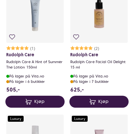
Karakter:
5.0 av 5 mulige
(1)
Karakter:
5.0 av 5 mulige
(2)
Rudolph Care
Rudolph Care
Rudolph Care A Hint of Summer
Rudolph Care Facial Oil Delight
The Lotion 150ml
15 ml
På lager på Vita.no
På lager på Vita.no
På lager i 6 butikker
På lager i 7 butikker
505 NOK
625 NOK
505,-
625,-
Kjøp
Kjøp
Luxury
Luxury