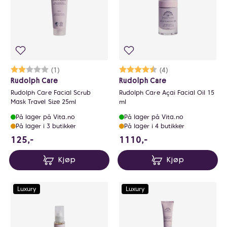
Karakter:
2.0 av 5 mulige
(1)
Karakter:
4.8 av 5 mulige
(4)
Rudolph Care
Rudolph Care
Rudolph Care Facial Scrub
Rudolph Care Açai Facial Oil 15
Mask Travel Size 25ml
ml
På lager på Vita.no
På lager på Vita.no
På lager i 3 butikker
På lager i 4 butikker
125 NOK
1110 NOK
125,-
1110,-
Kjøp
Kjøp
Luxury
Luxury