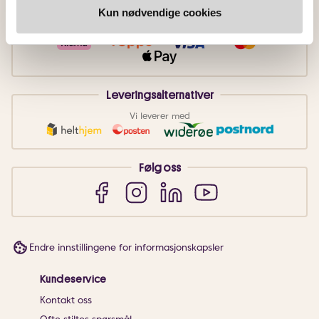
Betalingsmetoder
Kun nødvendige cookies
Faktura
Vipps
Kortbetaling
Leveringsalternativer
Vi leverer med
Følg oss
Endre innstillingene for informasjonskapsler
Kundeservice
Kontakt oss