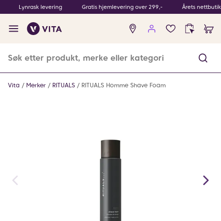
Lynrask levering
Gratis hjemlevering over 299,-
Årets nettbuti
Ingen
produkter
i
ønskeliste
Vita
Merker
RITUALS
RITUALS Homme Shave Foam