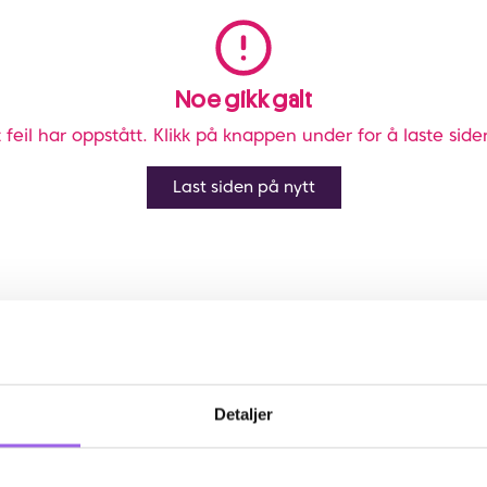
Noe gikk galt
 feil har oppstått. Klikk på knappen under for å laste side
Last siden på nytt
Detaljer