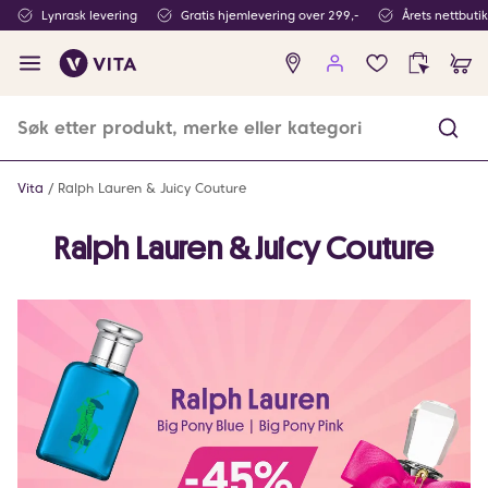
Lynrask levering
Gratis hjemlevering over 299,-
Årets nettbuti
Ingen
produkter
i
ønskeliste
Vita
Ralph Lauren & Juicy Couture
Ralph Lauren & Juicy Couture