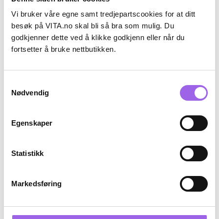
Vi bruker våre egne samt tredjepartscookies for at ditt
Karakter:
4.5 av 5 mulige
(6)
Ralph Lauren
Ralph Lauren
besøk på VITA.no skal bli så bra som mulig. Du
Ralph Lauren Big Pony Pink Edt
Ralph Lauren Big Pony Women
godkjenner dette ved å klikke godkjenn eller når du
40ml
Pink #2 Edt 50 ml
fortsetter å bruke nettbutikken.
På lager på Vita.no
På lager på Vita.no
På lager i 107 butikker
På lager i 5 butikker
660 NOK
705 NOK
660,-
705,-
Samtykkevalg
Nødvendig
Kjøp
Kjøp
Egenskaper
Luxury
Statistikk
Markedsføring