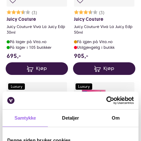
Karakter:
3.7 av 5 mulige
(3)
Karakter:
3.7 av 5 mulige
(3)
Juicy Couture
Juicy Couture
Juicy Couture Viva La Juicy Edp
Juicy Couture Viva La Juicy Edp
30ml
50ml
På lager på Vita.no
Få igjen på Vita.no
På lager i 105 butikker
Utilgjengelig i butikk
695 NOK
905 NOK
695,-
905,-
Kjøp
Kjøp
Luxury
Luxury
Samtykke
Detaljer
Om
Denne siden bruker cookies