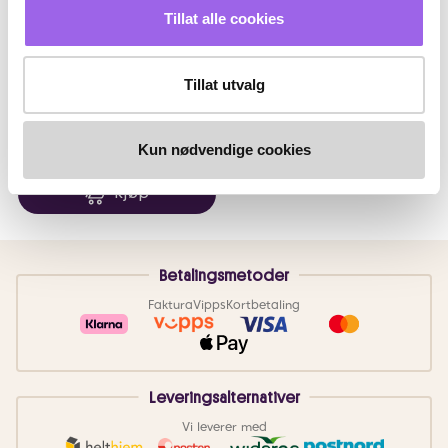
Tillat alle cookies
Ralph Lauren
Ralph Lauren Big Pony Blue Edt
40ml
Tillat utvalg
På lager på Vita.no
På lager i 112 butikker
Kun nødvendige cookies
660 NOK
660,-
Kjøp
Betalingsmetoder
Faktura
Vipps
Kortbetaling
Leveringsalternativer
Vi leverer med