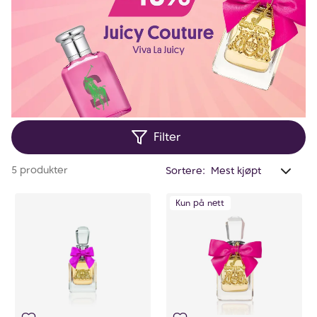
Filter
Anta
5 produkter
Sortere:
valg
filtr
Kun på nett
0