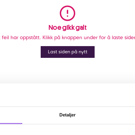
Noe gikk galt
 feil har oppstått. Klikk på knappen under for å laste side
Last siden på nytt
Detaljer