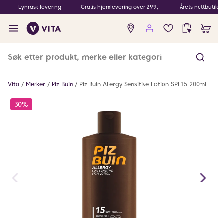
Lynrask levering
Gratis hjemlevering over 299,-
Årets nettbuti
Ingen
produkter
i
ønskeliste
Vita
Merker
Piz Buin
Piz Buin Allergy Sensitive Lotion SPF15 200ml
30%