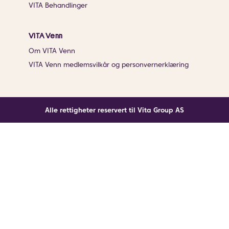
VITA Behandlinger
VITA Venn
Om VITA Venn
VITA Venn medlemsvilkår og personvernerklæring
Alle rettigheter reservert til Vita Group AS
Noe gikk galt
En ukjent feil har oppstått. Klikk på knappen under for
å laste siden på nytt.
Last siden på nytt