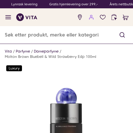
Lynrask levering
Gratis hjemlevering over 299,-
Årets nettbuti
Ingen
produkter
i
ønskeliste
Vita
Parfyme
Dameparfyme
Molton Brown Bluebell & Wild Strawberry Edp 100ml
Luxury