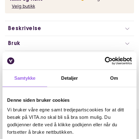
Velg butikk
Beskrivelse
Bruk
Ingredienser
Artikkelnummer: 250702003
Samtykke
Detaljer
Om
Omtaler
Andre har også kjøpt..
Denne siden bruker cookies
Vi bruker våre egne samt tredjepartscookies for at ditt
besøk på VITA.no skal bli så bra som mulig. Du
godkjenner dette ved å klikke godkjenn eller når du
fortsetter å bruke nettbutikken.