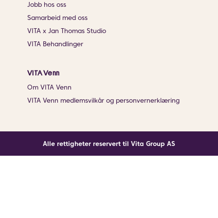
Jobb hos oss
Samarbeid med oss
VITA x Jan Thomas Studio
VITA Behandlinger
VITA Venn
Om VITA Venn
VITA Venn medlemsvilkår og personvernerklæring
Alle rettigheter reservert til Vita Group AS
Noe gikk galt
En ukjent feil har oppstått. Klikk på knappen under for