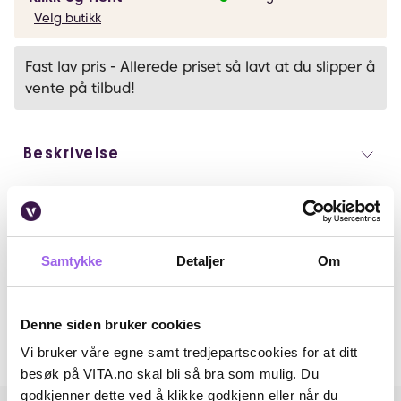
Velg butikk
Fast lav pris - Allerede priset så lavt at du slipper å
vente på tilbud!
Beskrivelse
Bruk
Ingredienser
Samtykke
Detaljer
Om
Artikkelnummer: 260121035
Omtaler
Denne siden bruker cookies
Vi bruker våre egne samt tredjepartscookies for at ditt
Andre har også kjøpt..
besøk på VITA.no skal bli så bra som mulig. Du
godkjenner dette ved å klikke godkjenn eller når du