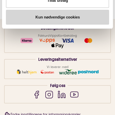
Tillat utvalg
Kun nødvendige cookies
Betalingsmetoder
Faktura
Vipps
Kortbetaling
Leveringsalternativer
Vi leverer med
Følg oss
Endre innstillingene for informasjonskapsler