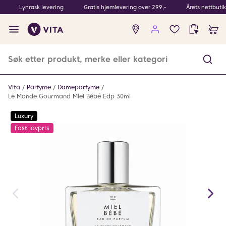
Lynrask levering
Gratis hjemlevering over 299,-
Årets nettbuti
Ingen
produkter
i
ønskeliste
Vita
Parfyme
Dameparfyme
Le Monde Gourmand Miel Bébé Edp 30ml
Luxury
Fast lavpris