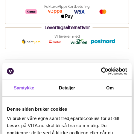
Faktura
Vipps
Kortbetaling
Leveringsalternativer
Vi leverer med
Beskrivelse
Bruk
Samtykke
Detaljer
Om
Artikkelnummer: 337416
Omtaler
Denne siden bruker cookies
Vi bruker våre egne samt tredjepartscookies for at ditt
Andre har også kjøpt..
besøk på VITA.no skal bli så bra som mulig. Du
godkjenner dette ved å klikke godkjenn eller når du