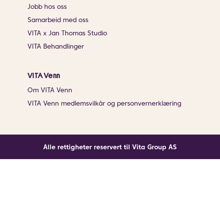
Jobb hos oss
Samarbeid med oss
VITA x Jan Thomas Studio
VITA Behandlinger
VITA Venn
Om VITA Venn
VITA Venn medlemsvilkår og personvernerklæring
Alle rettigheter reservert til Vita Group AS
Noe gikk galt
En ukjent feil har oppstått. Klikk på knappen under for