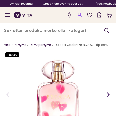
Lynrask levering
Gratis hjemlevering over 299,-
Årets nettbuti
Ingen
produkter
i
ønskeliste
Vita
Parfyme
Dameparfyme
Escada Celebrate N.O.W. Edp 50ml
Luxury