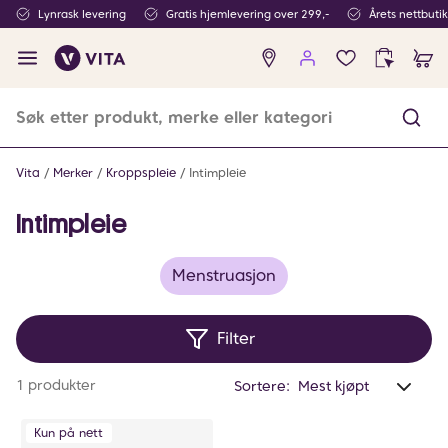
Lynrask levering
Gratis hjemlevering over 299,-
Årets nettbuti
Ingen
produkter
i
ønskeliste
Vita
Merker
Kroppspleie
Intimpleie
Intimpleie
Menstruasjon
Filter
Anta
1 produkter
Sortere:
valg
filtr
Kun på nett