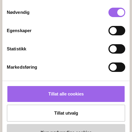
Faktura
Vipps
Kortbetaling
Samtykkevalg
Nødvendig
Leveringsalternativer
Egenskaper
Vi leverer med
Statistikk
Følg oss
Markedsføring
Endre innstillingene for informasjonskapsler
Tillat alle cookies
Kundeservice
Tillat utvalg
Kontakt oss
Ofte stiltes spørsmål
Frakt og retur