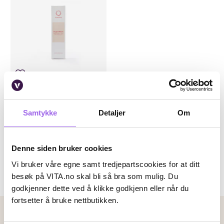
0
Karakter:
4.0 av 5 mulige
(1)
OrganiCup
Samtykke
Detaljer
Om
OrganiWash
På lager på Vita.no
Utilgjengelig i butikk
Denne siden bruker cookies
65 NOK
65,-
Vi bruker våre egne samt tredjepartscookies for at ditt
Kjøp
besøk på VITA.no skal bli så bra som mulig. Du
godkjenner dette ved å klikke godkjenn eller når du
fortsetter å bruke nettbutikken.
Betalingsmetoder