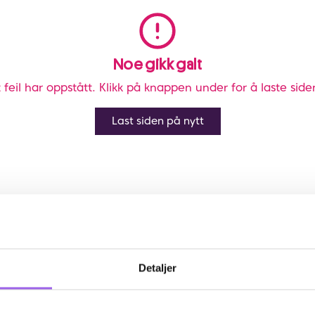
Noe gikk galt
 feil har oppstått. Klikk på knappen under for å laste side
Last siden på nytt
Detaljer