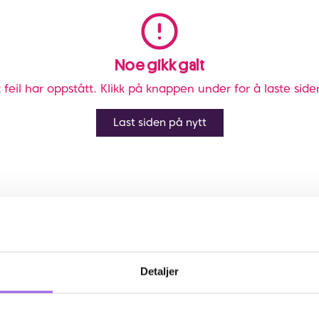
Noe gikk galt
 feil har oppstått. Klikk på knappen under for å laste side
Last siden på nytt
Detaljer