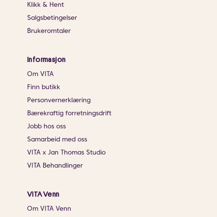
Klikk & Hent
Salgsbetingelser
Brukeromtaler
Informasjon
Om VITA
Finn butikk
Personvernerklæring
Bærekraftig forretningsdrift
Jobb hos oss
Samarbeid med oss
VITA x Jan Thomas Studio
VITA Behandlinger
VITA Venn
Om VITA Venn