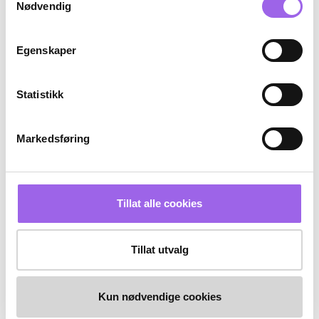
Nødvendig
Egenskaper
Statistikk
Karakter:
4.5 av 5 mulige
(6)
Karakter:
4.4 av 5 mulige
(14)
Nude Beauty
Nude Beauty
Nude Beauty Silicone Face Mask
Nude Beauty Double Ended
Markedsføring
Brush
Buffer Brush
På lager på Vita.no
Utsolgt på nett
Utilgjengelig i butikk
På lager i 36 butikker
111.75 i stedet for 149 NOK, du sparer 37.2
134.25 i stedet fo
111,75
149,-
134,25
179,-
Tillat alle cookies
Kjøp
Overvåk produkt
Tillat utvalg
25%
Kun nødvendige cookies