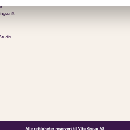
g
ingsdrift
Studio
Alle rettigheter reservert til Vita Group AS