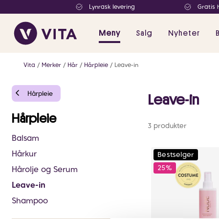
Lynrask levering
Gratis 
Meny
Salg
Nyheter
Vita
Merker
Hår
Hårpleie
Leave-in
Hårpleie
Leave-in
Hårpleie
3 produkter
Balsam
Hårkur
Bestselger
25%
Hårolje og Serum
Leave-in
Shampoo