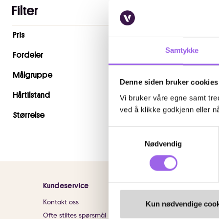
Filter
Antall
Pris
valgte
Karakter:
4.5 av 5 m
(356)
Samtykke
filtre
Nude Beauty
Fordeler
0
Nude Beauty Streng
Målgruppe
Water 150ml
Denne siden bruker cookies
På lager på Vita.no
Hårtilstand
Vi bruker våre egne samt tred
På lager i 103 butikke
ved å klikke godkjenn eller nå
186.75 i 
186,75
249,-
Størrelse
Samtykkevalg
Kj
Nødvendig
Kundeservice
Informasjon
Kontakt oss
Om VITA
Kun nødvendige cook
Ofte stiltes spørsmål
Finn butikk