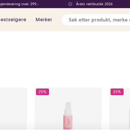
hjemlevering over 299,-
Årets nettbutikk 2026
Bestselgere
Merker
25%
25%