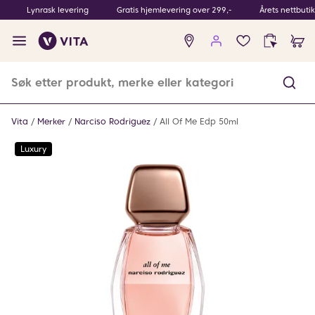
Lynrask levering
Gratis hjemlevering over 299,-
Årets nettbuti
Ingen
produkter
i
ønskeliste
Vita
Merker
Narciso Rodriguez
All Of Me Edp 50ml
Luxury