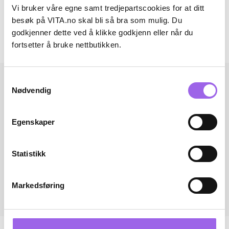
Artikkelnummer: 260610122
Vi bruker våre egne samt tredjepartscookies for at ditt
besøk på VITA.no skal bli så bra som mulig. Du
Omtaler
godkjenner dette ved å klikke godkjenn eller når du
fortsetter å bruke nettbutikken.
Andre har også kjøpt..
Samtykkevalg
Nødvendig
Egenskaper
Statistikk
Markedsføring