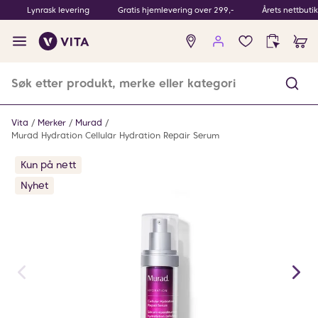
Lynrask levering
Gratis hjemlevering over 299,-
Årets nettbuti
Ingen
produkter
i
ønskeliste
Vita
Merker
Murad
Murad Hydration Cellular Hydration Repair Serum
Kun på nett
Nyhet