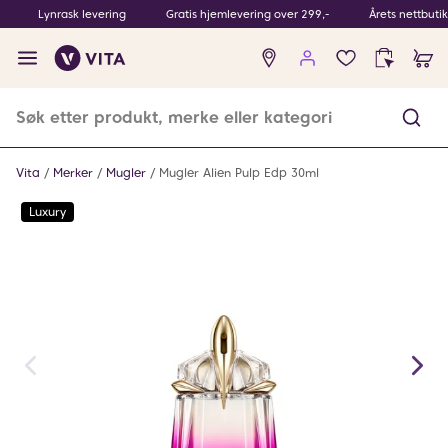
Lynrask levering
Gratis hjemlevering over 299,-
Årets nettbuti
Ingen
produkter
i
ønskeliste
Vita
Merker
Mugler
Mugler Alien Pulp Edp 30ml
Luxury