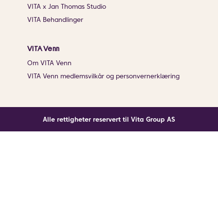
VITA x Jan Thomas Studio
VITA Behandlinger
VITA Venn
Om VITA Venn
VITA Venn medlemsvilkår og personvernerklæring
Alle rettigheter reservert til Vita Group AS
Noe gikk galt
En ukjent feil har oppstått. Klikk på knappen under for
å laste siden på nytt.