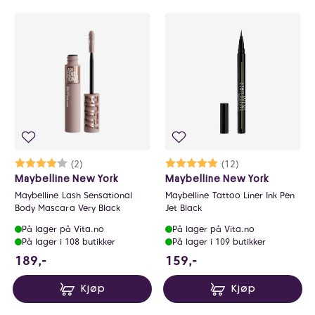
Karakter:
4.0 av 5 mulige
(2)
Karakter:
5.0 av 5 mulige
(12)
Maybelline New York
Maybelline New York
Maybelline Lash Sensational
Maybelline Tattoo Liner Ink Pen
Body Mascara Very Black
Jet Black
På lager på Vita.no
På lager på Vita.no
På lager i 108 butikker
På lager i 109 butikker
189 NOK
159 NOK
189,-
159,-
Kjøp
Kjøp