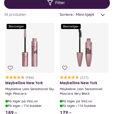
Filter
Anta
38 produkter
Sortere:
valg
filtr
Bestselger
Bestselger
0
Karakter:
4.5 av 5 mulige
(984)
Karakter:
4.6 av 5 mulige
(227)
Maybelline New York
Maybelline New York
Maybelline Lash Sensational Sky
Maybelline Lash Sensational
High Mascara
Mascara Very Black
På lager på Vita.no
På lager på Vita.no
På lager i 116 butikker
På lager i 116 butikker
189 NOK
179 NOK
189,-
179,-