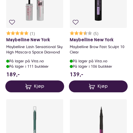
Karakter:
5.0 av 5 mulige
(1)
Karakter:
3.6 av 5 mulige
(5)
Maybelline New York
Maybelline New York
Maybelline Lash Sensational Sky
Maybelline Brow Fast Sculpt 10
High Mascara Space Diamond
Clear
På lager på Vita.no
På lager på Vita.no
På lager i 111 butikker
På lager i 106 butikker
189 NOK
139 NOK
189,-
139,-
Kjøp
Kjøp