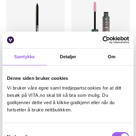
Samtykke
Detaljer
Om
Karakter:
4.4 av 5 mulige
(39)
Karakter:
5.0 av 5 mulige
(3)
Maybelline New York
Maybelline New York
Maybelline Tattoo Liner Gel
Maybelline Lash Sensational Sky
Denne siden bruker cookies
Pencil
High Mascara Green Altitude
Vi bruker våre egne samt tredjepartscookies for at ditt
På lager på Vita.no
På lager på Vita.no
På lager i 113 butikker
På lager i 110 butikker
besøk på VITA.no skal bli så bra som mulig. Du
129 NOK
189 NOK
129,-
189,-
godkjenner dette ved å klikke godkjenn eller når du
fortsetter å bruke nettbutikken.
Velg farge
Kjøp
Samtykkevalg