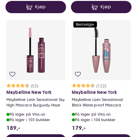
Kjøp
Kjøp
Bestselger
Karakter:
4.4 av 5 mulige
(53)
Karakter:
4.4 av 5 mulige
(122)
Maybelline New York
Maybelline New York
Maybelline Lash Sensational Sky
Maybelline Lash Sensational
High Mascara Burgundy Haze
Black Waterproof Mascara
På lager på Vita.no
På lager på Vita.no
På lager i 103 butikker
På lager i 104 butikker
189 NOK
179 NOK
189,-
179,-