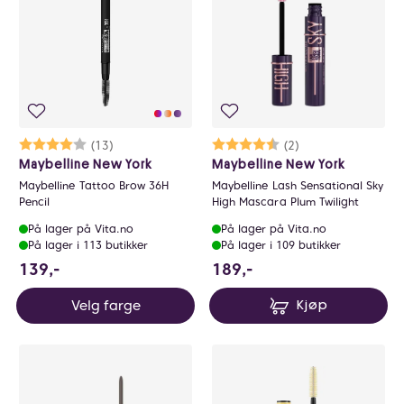
Karakter:
4.0 av 5 mulige
(13)
Karakter:
4.5 av 5 mulige
(2)
Maybelline New York
Maybelline New York
Maybelline Tattoo Brow 36H
Maybelline Lash Sensational Sky
Pencil
High Mascara Plum Twilight
På lager på Vita.no
På lager på Vita.no
På lager i 113 butikker
På lager i 109 butikker
139 NOK
189 NOK
139,-
189,-
Velg farge
Kjøp