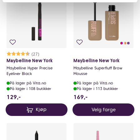
Karakter:
4.6 av 5 mulige
(27)
Maybelline New York
Maybelline New York
Maybelline Hyper Precise
Maybelline Superfluff Brow
Eyeliner Black
Mousse
På lager på Vita.no
På lager på Vita.no
På lager i 108 butikker
På lager i 113 butikker
129 NOK
169 NOK
129,-
169,-
Velg farge
Kjøp