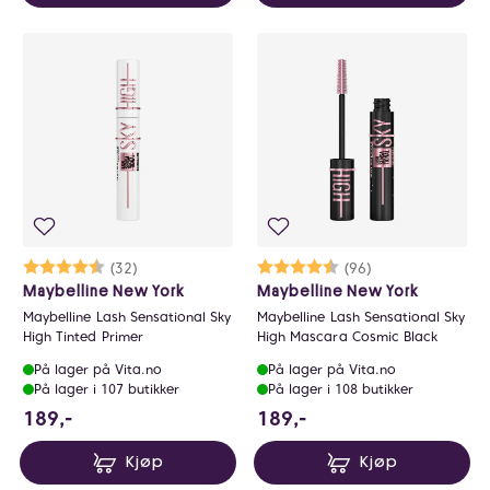
Karakter:
4.3 av 5 mulige
(32)
Karakter:
4.7 av 5 mulige
(96)
Maybelline New York
Maybelline New York
Maybelline Lash Sensational Sky
Maybelline Lash Sensational Sky
High Tinted Primer
High Mascara Cosmic Black
På lager på Vita.no
På lager på Vita.no
På lager i 107 butikker
På lager i 108 butikker
189 NOK
189 NOK
189,-
189,-
Kjøp
Kjøp