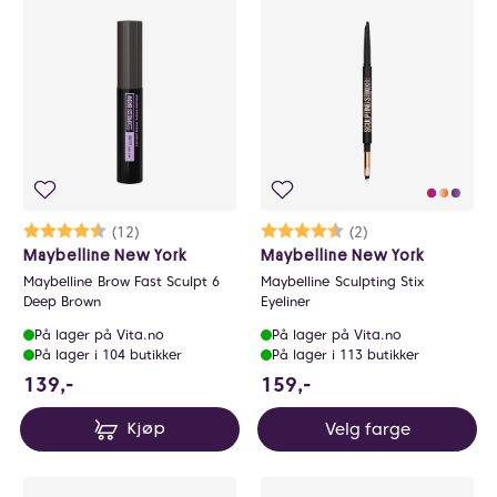
Karakter:
4.6 av 5 mulige
(12)
Karakter:
4.5 av 5 mulige
(2)
Maybelline New York
Maybelline New York
Maybelline Brow Fast Sculpt 6
Maybelline Sculpting Stix
Deep Brown
Eyeliner
På lager på Vita.no
På lager på Vita.no
På lager i 104 butikker
På lager i 113 butikker
139 NOK
159 NOK
139,-
159,-
Velg farge
Kjøp