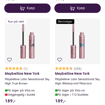
Kjøp
Kjøp
Kun på nett
Bestselger
Karakter:
5.0 av 5 mulige
(1)
Karakter:
4.3 av 5 mulige
(288)
Maybelline New York
Maybelline New York
Maybelline Lash Sensational Sky
Maybelline Lash Sensational Sky
High True Brown
High Waterproof Mascara
På lager på Vita.no
På lager på Vita.no
Utilgjengelig i butikk
På lager i 112 butikker
189 NOK
189 NOK
189,-
189,-