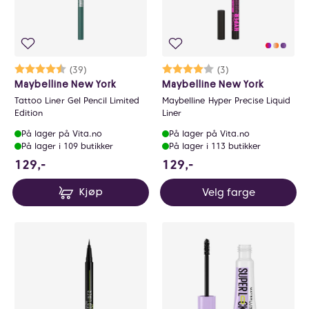
Karakter:
4.4 av 5 mulige
(39)
Karakter:
4.0 av 5 mulige
(3)
Maybelline New York
Maybelline New York
Tattoo Liner Gel Pencil Limited
Maybelline Hyper Precise Liquid
Edition
Liner
På lager på Vita.no
På lager på Vita.no
På lager i 109 butikker
På lager i 113 butikker
129 NOK
129 NOK
129,-
129,-
Velg farge
Kjøp