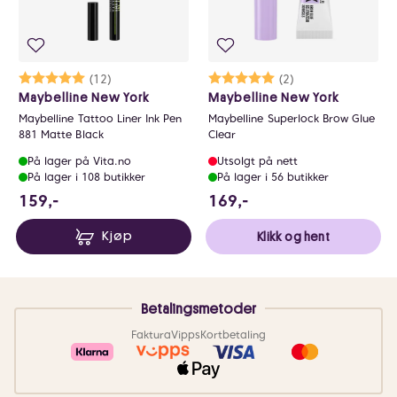
Karakter:
5.0 av 5 mulige
(12)
Karakter:
5.0 av 5 mulige
(2)
Maybelline New York
Maybelline New York
Maybelline Tattoo Liner Ink Pen
Maybelline Superlock Brow Glue
881 Matte Black
Clear
På lager på Vita.no
Utsolgt på nett
På lager i 108 butikker
På lager i 56 butikker
159 NOK
169 NOK
159,-
169,-
Kjøp
Klikk og hent
Betalingsmetoder
Faktura
Vipps
Kortbetaling