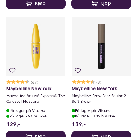
Kjøp
Kjøp
Karakter:
4.4 av 5 mulige
(67)
Karakter:
4.4 av 5 mulige
(8)
Maybelline New York
Maybelline New York
Maybelline Volum' Express® The
Maybelline Brow Fast Sculpt 2
Colossal Mascara
Soft Brown
På lager på Vita.no
På lager på Vita.no
På lager i 97 butikker
På lager i 106 butikker
129 NOK
139 NOK
129,-
139,-
Kjøp
Kjøp