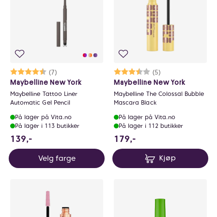
Karakter:
4.7 av 5 mulige
(7)
Karakter:
3.4 av 5 mulige
(5)
Maybelline New York
Maybelline New York
Maybelline Tattoo Liner
Maybelline The Colossal Bubble
Automatic Gel Pencil
Mascara Black
På lager på Vita.no
På lager på Vita.no
På lager i 113 butikker
På lager i 112 butikker
139 NOK
179 NOK
139,-
179,-
Velg farge
Kjøp