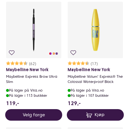
Karakter:
4.7 av 5 mulige
(62)
Karakter:
4.6 av 5 mulige
(17)
Maybelline New York
Maybelline New York
Maybelline Express Brow Ultra
Maybelline Volum' Express® The
Slim
Colossal Waterproof Black
På lager på Vita.no
På lager på Vita.no
På lager i 113 butikker
På lager i 107 butikker
119 NOK
129 NOK
119,-
129,-
Velg farge
Kjøp