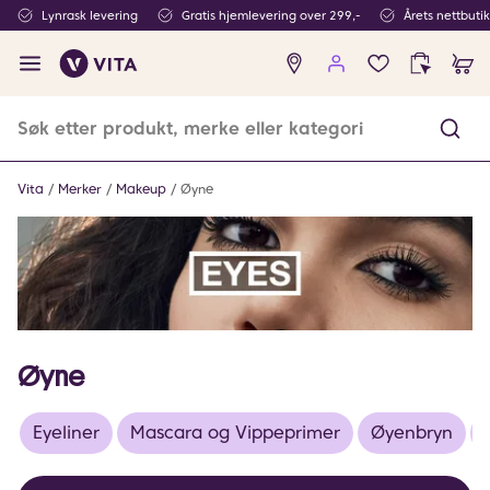
Lynrask levering
Gratis hjemlevering over 299,-
Årets nettbuti
Ingen
produkter
i
ønskeliste
Vita
Merker
Makeup
Øyne
Øyne
Eyeliner
Mascara og Vippeprimer
Øyenbryn