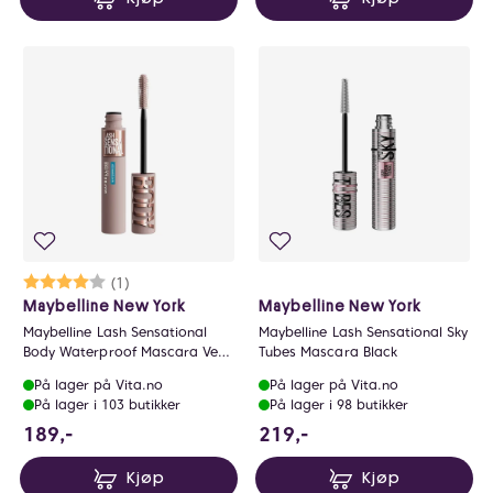
Karakter:
4.0 av 5 mulige
(1)
Maybelline New York
Maybelline New York
Maybelline Lash Sensational
Maybelline Lash Sensational Sky
Body Waterproof Mascara Very
Tubes Mascara Black
Black
På lager på Vita.no
På lager på Vita.no
På lager i 103 butikker
På lager i 98 butikker
189 NOK
219 NOK
189,-
219,-
Kjøp
Kjøp