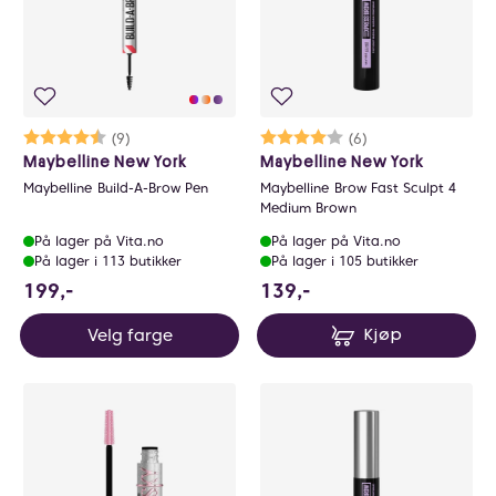
Karakter:
4.6 av 5 mulige
(9)
Karakter:
4.0 av 5 mulige
(6)
Maybelline New York
Maybelline New York
Maybelline Build-A-Brow Pen
Maybelline Brow Fast Sculpt 4
Medium Brown
På lager på Vita.no
På lager på Vita.no
På lager i 113 butikker
På lager i 105 butikker
199 NOK
139 NOK
199,-
139,-
Velg farge
Kjøp