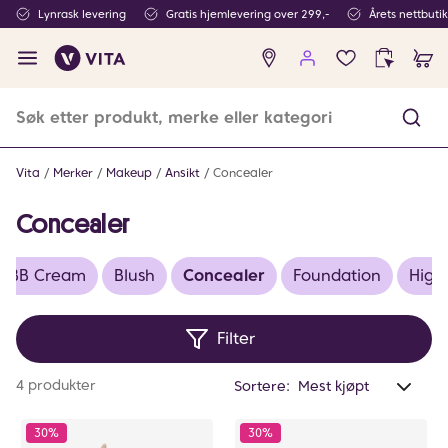
Lynrask levering
Gratis hjemlevering over 299,-
Årets nettbuti
Ingen
produkter
i
ønskeliste
Vita
Merker
Makeup
Ansikt
Concealer
Concealer
BB Cream
Blush
Concealer
Foundation
Highl
Filter
Anta
4 produkter
Sortere:
valg
filtr
30%
30%