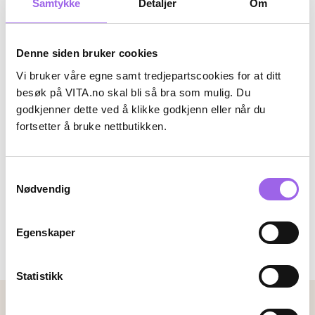
Samtykke
Detaljer
Om
Denne siden bruker cookies
Vi bruker våre egne samt tredjepartscookies for at ditt
besøk på VITA.no skal bli så bra som mulig. Du
godkjenner dette ved å klikke godkjenn eller når du
fortsetter å bruke nettbutikken.
Maybelline New York
Maybelline New York
Maybelline Instant Anti Age
Maybelline Lifter Full Coverage
Eraser Concealer Color
Serum Concealer
Samtykkevalg
Corrector
På lager på Vita.no
På lager på Vita.no
Nødvendig
På lager i 113 butikker
På lager i 113 butikker
104.3 i stedet for 149 NOK, du sparer 44.7 N
104.3 i stedet for
104,30
149,-
104,30
149,-
Egenskaper
Velg farge
Velg farge
Statistikk
Betalingsmetoder