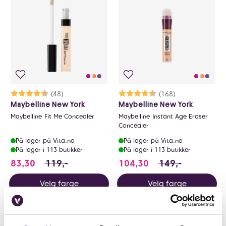
0
Karakter:
4.4 av 5 mulige
(48)
Karakter:
4.3 av 5 mulige
(168)
Maybelline New York
Maybelline New York
Maybelline Fit Me Concealer
Maybelline Instant Age Eraser
Concealer
På lager på Vita.no
På lager på Vita.no
På lager i 113 butikker
På lager i 113 butikker
83.3 i stedet for 119 NOK, du sparer 35.7 NOK
104.3 i stedet for
83,30
119,-
104,30
149,-
Velg farge
Velg farge
30%
30%