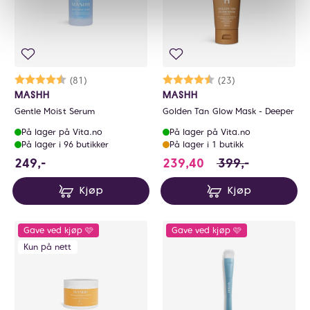
Karakter:
4.6 av 5 mulige
(81)
Karakter:
4.6 av 5 mulige
(23)
MASHH
MASHH
Gentle Moist Serum
Golden Tan Glow Mask - Deeper
På lager på Vita.no
På lager på Vita.no
På lager i 96 butikker
På lager i 1 butikk
249 NOK
239.4 i stedet for
249,-
239,40
399,-
Kjøp
Kjøp
Gave ved kjøp 🩷
Gave ved kjøp 🩷
Kun på nett