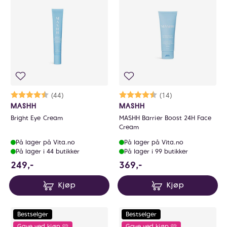
Karakter:
4.5 av 5 mulige
(44)
Karakter:
4.3 av 5 mulige
(14)
MASHH
MASHH
Bright Eye Cream
MASHH Barrier Boost 24H Face
Cream
På lager på Vita.no
På lager på Vita.no
På lager i 44 butikker
På lager i 99 butikker
249 NOK
369 NOK
249,-
369,-
Kjøp
Kjøp
Bestselger
Bestselger
Gave ved kjøp 🩷
Gave ved kjøp 🩷