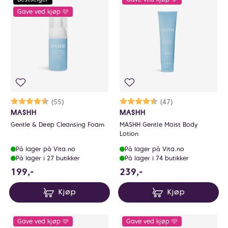
to PLAY.
0
Gave ved kjøp 🩷
Karakter:
4.6 av 5 mulige
(55)
Karakter:
4.5 av 5 mulige
(47)
MASHH
MASHH
Gentle & Deep Cleansing Foam
MASHH Gentle Moist Body
Lotion
På lager på Vita.no
På lager på Vita.no
På lager i 27 butikker
På lager i 74 butikker
199 NOK
239 NOK
199,-
239,-
Kjøp
Kjøp
Gave ved kjøp 🩷
Gave ved kjøp 🩷