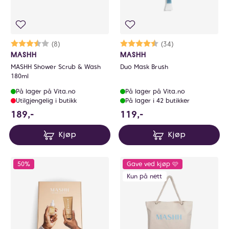
Karakter:
3.9 av 5 mulige
(8)
Karakter:
4.7 av 5 mulige
(34)
MASHH
MASHH
MASHH Shower Scrub & Wash
Duo Mask Brush
180ml
På lager på Vita.no
På lager på Vita.no
Utilgjengelig i butikk
På lager i 42 butikker
189 NOK
119 NOK
189,-
119,-
Kjøp
Kjøp
50%
Gave ved kjøp 🩷
Kun på nett