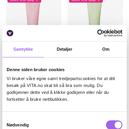
Samtykke
Detaljer
Om
Karakter:
4.7 av 5 mulige
(90)
Karakter:
4.7 av 5 mulige
(79)
MASHH
MASHH
Pink Repair Moisture Mask
Green Refresh Peel Mask
Denne siden bruker cookies
På lager på Vita.no
På lager på Vita.no
På lager i 42 butikker
På lager i 23 butikker
Vi bruker våre egne samt tredjepartscookies for at ditt
299 NOK
299 NOK
299,-
299,-
besøk på VITA.no skal bli så bra som mulig. Du
godkjenner dette ved å klikke godkjenn eller når du
Kjøp
Kjøp
fortsetter å bruke nettbutikken.
Bestselger
Bestselger
Samtykkevalg
Gave ved kjøp 🩷
Gave ved kjøp 🩷
Nødvendig