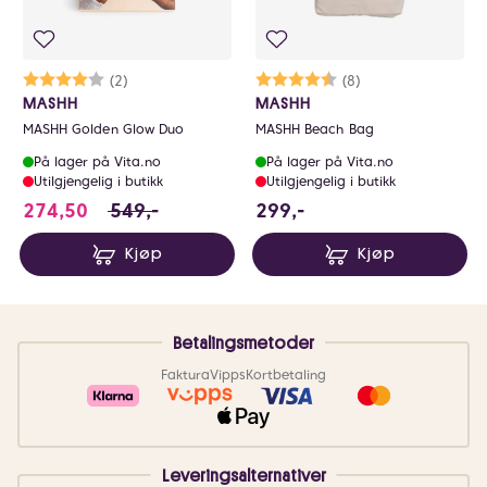
Karakter:
4.0 av 5 mulige
(2)
Karakter:
4.1 av 5 mulige
(8)
MASHH
MASHH
MASHH Golden Glow Duo
MASHH Beach Bag
På lager på Vita.no
På lager på Vita.no
Utilgjengelig i butikk
Utilgjengelig i butikk
274.5 i stedet for 549 NOK, du sparer 274.5 
299 NOK
274,50
549,-
299,-
Kjøp
Kjøp
Betalingsmetoder
Faktura
Vipps
Kortbetaling
Leveringsalternativer