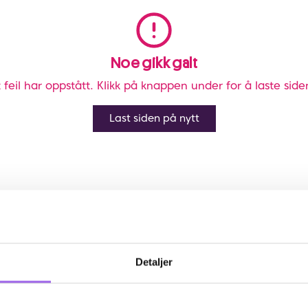
Noe gikk galt
 feil har oppstått. Klikk på knappen under for å laste side
Last siden på nytt
Detaljer