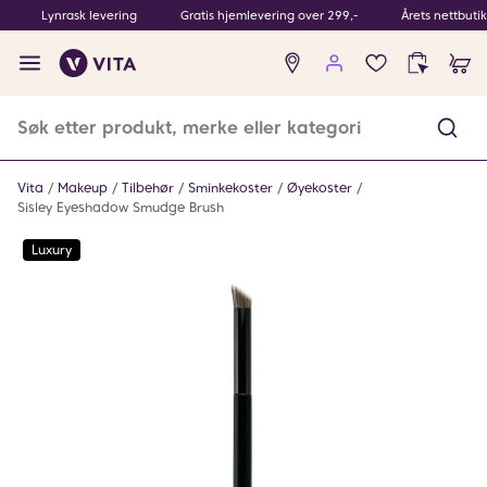
Lynrask levering
Gratis hjemlevering over 299,-
Årets nettbuti
Ingen
produkter
i
ønskeliste
Vita
Makeup
Tilbehør
Sminkekoster
Øyekoster
Sisley Eyeshadow Smudge Brush
Luxury