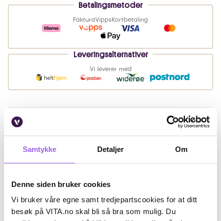
Betalingsmetoder
Faktura
Vipps
Kortbetaling
Leveringsalternativer
Vi leverer med
Beskrivelse
Bruk
Samtykke
Detaljer
Om
Artikkelnummer: 360179
Denne siden bruker cookies
Omtaler
Vi bruker våre egne samt tredjepartscookies for at ditt
Andre har også kjøpt..
besøk på VITA.no skal bli så bra som mulig. Du