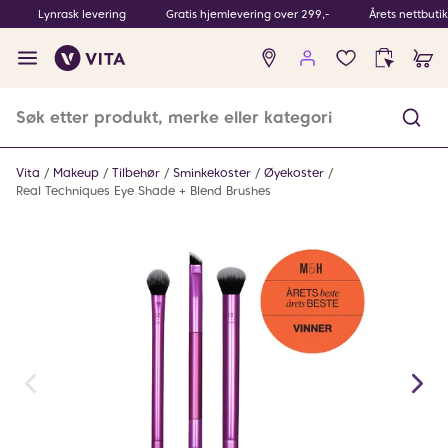
Lynrask levering
Gratis hjemlevering over 299,-
Årets nettbuti
Ingen
produkter
i
ønskeliste
Vita
Makeup
Tilbehør
Sminkekoster
Øyekoster
Real Techniques Eye Shade + Blend Brushes