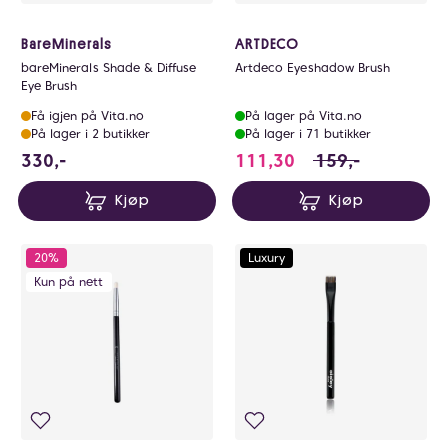
BareMinerals
ARTDECO
bareMinerals Shade & Diffuse
Artdeco Eyeshadow Brush
Eye Brush
Få igjen på Vita.no
På lager på Vita.no
På lager i 2 butikker
På lager i 71 butikker
330 NOK
111.3 i stedet for
330,-
111,30
159,-
Kjøp
Kjøp
20%
Luxury
Kun på nett