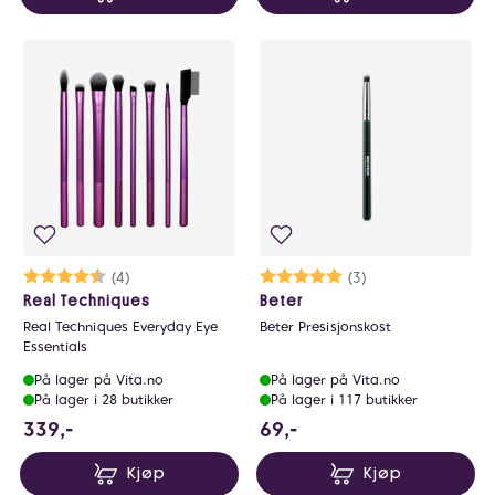
Karakter:
4.5 av 5 mulige
(4)
Karakter:
5.0 av 5 mulige
(3)
Real Techniques
Beter
Real Techniques Everyday Eye
Beter Presisjonskost
Essentials
På lager på Vita.no
På lager på Vita.no
På lager i 28 butikker
På lager i 117 butikker
339 NOK
69 NOK
339,-
69,-
Kjøp
Kjøp