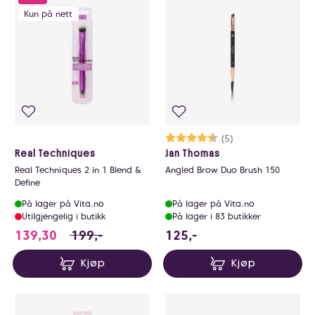
Kun på nett
Karakter:
4.8 av 5 mulige
(5)
Real Techniques
Jan Thomas
Real Techniques 2 in 1 Blend &
Angled Brow Duo Brush 150
Define
På lager på Vita.no
På lager på Vita.no
Utilgjengelig i butikk
På lager i 83 butikker
139.3 i stedet for 199 NOK, du sparer 59.6
125 NOK
139,30
199,-
125,-
Kjøp
Kjøp