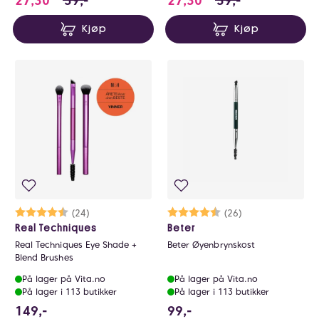
27,30
39,-
27,30
39,-
Kjøp
Kjøp
Karakter:
4.5 av 5 mulige
(24)
Karakter:
4.2 av 5 mulige
(26)
Real Techniques
Beter
Real Techniques Eye Shade +
Beter Øyenbrynskost
Blend Brushes
På lager på Vita.no
På lager på Vita.no
På lager i 113 butikker
På lager i 113 butikker
149 NOK
99 NOK
149,-
99,-