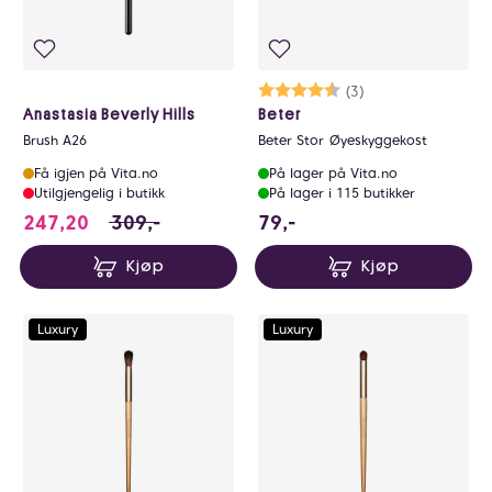
Karakter:
4.3 av 5 mulige
(3)
Anastasia Beverly Hills
Beter
Brush A26
Beter Stor Øyeskyggekost
Få igjen på Vita.no
På lager på Vita.no
Utilgjengelig i butikk
På lager i 115 butikker
247.2 i stedet for 309 NOK, du sparer 61.8
79 NOK
247,20
309,-
79,-
Kjøp
Kjøp
Luxury
Luxury