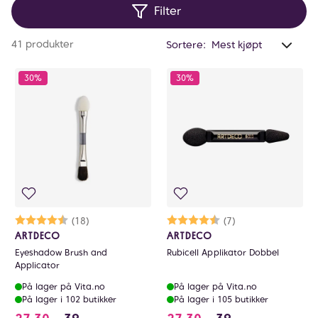
Filter
Anta
41 produkter
Sortere:
valg
filtr
30%
30%
0
Karakter:
4.2 av 5 mulige
(18)
Karakter:
4.9 av 5 mulige
(7)
ARTDECO
ARTDECO
Eyeshadow Brush and
Rubicell Applikator Dobbel
Applicator
På lager på Vita.no
På lager på Vita.no
På lager i 102 butikker
På lager i 105 butikker
27.3 i stedet for 39 NOK, du sparer 11.7 NOK
27.3 i stedet for 3