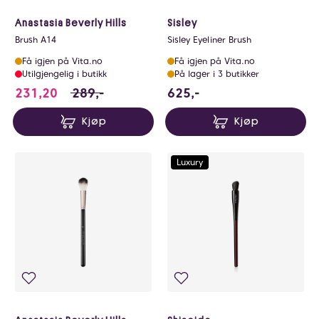
Anastasia Beverly Hills
Sisley
Brush A14
Sisley Eyeliner Brush
Få igjen på Vita.no
Få igjen på Vita.no
Utilgjengelig i butikk
På lager i 3 butikker
231.2 i stedet for 289 NOK, du sparer 57.8
625 NOK
231,20
289,-
625,-
Kjøp
Kjøp
Luxury