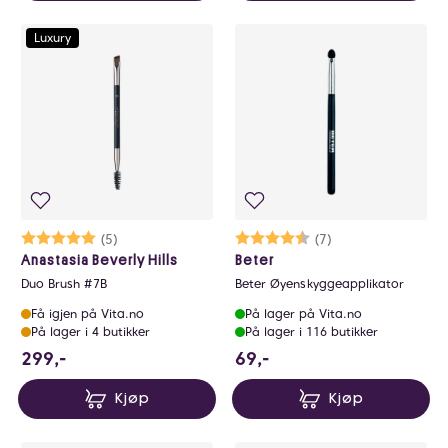
Luxury
Karakter:
5.0 av 5 mulige
(5)
Karakter:
4.7 av 5 mulige
(7)
Anastasia Beverly Hills
Beter
Duo Brush #7B
Beter Øyenskyggeapplikator
Få igjen på Vita.no
På lager på Vita.no
På lager i 4 butikker
På lager i 116 butikker
299 NOK
69 NOK
299,-
69,-
Kjøp
Kjøp