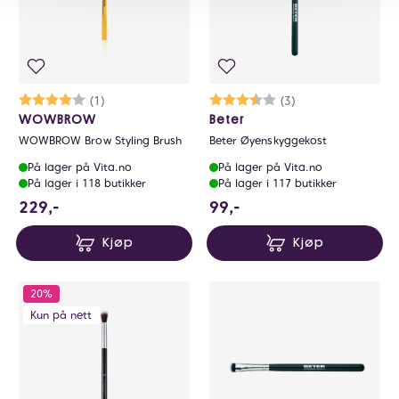
Karakter:
4.0 av 5 mulige
(1)
Karakter:
3.7 av 5 mulige
(3)
WOWBROW
Beter
WOWBROW Brow Styling Brush
Beter Øyenskyggekost
På lager på Vita.no
På lager på Vita.no
På lager i 118 butikker
På lager i 117 butikker
229 NOK
99 NOK
229,-
99,-
Kjøp
Kjøp
20%
Kun på nett