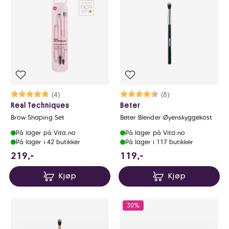
Karakter:
5.0 av 5 mulige
(4)
Karakter:
4.1 av 5 mulige
(8)
Real Techniques
Beter
Brow Shaping Set
Beter Blender Øyenskyggekost
På lager på Vita.no
På lager på Vita.no
På lager i 42 butikker
På lager i 117 butikker
219 NOK
119 NOK
219,-
119,-
Kjøp
Kjøp
30%