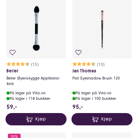
Karakter:
4.2 av 5 mulige
(15)
Karakter:
4.9 av 5 mulige
(10)
Beter
Jan Thomas
Beter Øyenskygge Applikator
Flat Eyeshadow Brush 120
4stk
På lager på Vita.no
På lager på Vita.no
På lager i 118 butikker
På lager i 100 butikker
59 NOK
95 NOK
59,-
95,-
Kjøp
Kjøp
30%