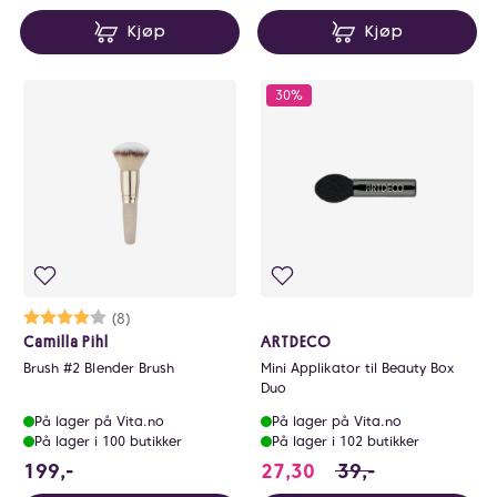
Kjøp
Kjøp
30%
Karakter:
4.0 av 5 mulige
(8)
Camilla Pihl
ARTDECO
Brush #2 Blender Brush
Mini Applikator til Beauty Box
Duo
På lager på Vita.no
På lager på Vita.no
På lager i 100 butikker
På lager i 102 butikker
199 NOK
27.3 i stedet for 3
199,-
27,30
39,-