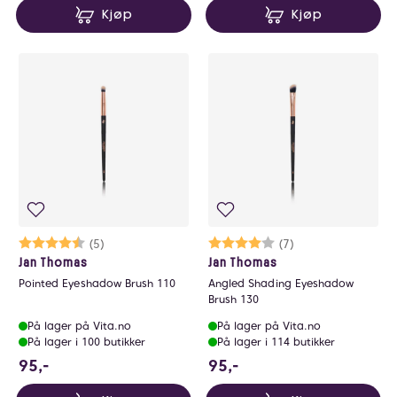
Kjøp
Kjøp
Karakter:
4.8 av 5 mulige
(5)
Karakter:
4.0 av 5 mulige
(7)
Jan Thomas
Jan Thomas
Pointed Eyeshadow Brush 110
Angled Shading Eyeshadow
Brush 130
På lager på Vita.no
På lager på Vita.no
På lager i 100 butikker
På lager i 114 butikker
95 NOK
95 NOK
95,-
95,-