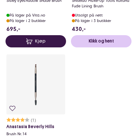
Sisley Eyeshadow Shade Brush
Shiseido Make-Up Tools Katana
Fude Lining Brush
På lager på Vita.no
Utsolgt på nett
På lager i 2 butikker
På lager i 3 butikker
695 NOK
430 NOK
695,-
430,-
Kjøp
Klikk og hent
Karakter:
4.0 av 5 mulige
(1)
Anastasia Beverly Hills
Brush Nr.14