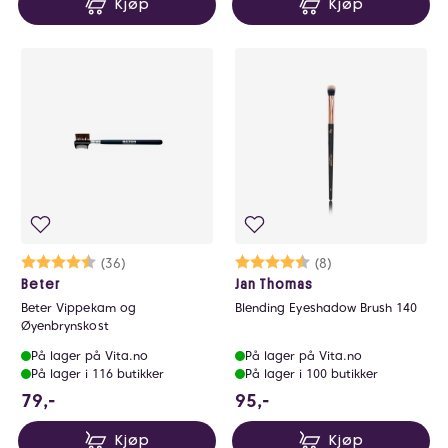
Kjøp
Kjøp
Karakter:
4.5 av 5 mulige
(36)
Karakter:
4.8 av 5 mulige
(8)
Beter
Jan Thomas
Beter Vippekam og
Blending Eyeshadow Brush 140
Øyenbrynskost
På lager på Vita.no
På lager på Vita.no
På lager i 116 butikker
På lager i 100 butikker
79 NOK
95 NOK
79,-
95,-
Kjøp
Kjøp