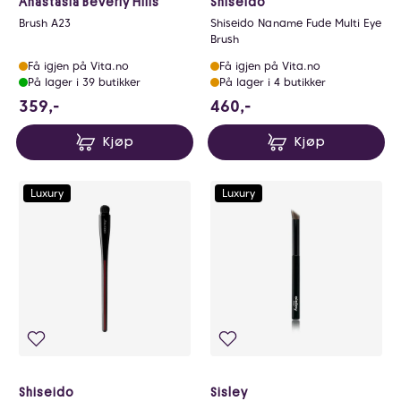
Anastasia Beverly Hills
Shiseido
Brush A23
Shiseido Naname Fude Multi Eye
Brush
Få igjen på Vita.no
Få igjen på Vita.no
På lager i 39 butikker
På lager i 4 butikker
359 NOK
460 NOK
359,-
460,-
Kjøp
Kjøp
Luxury
Luxury
Shiseido
Sisley