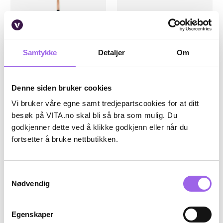
Samtykke
Detaljer
Om
Karakter:
4.3 av 5 mulige
(3)
Karakter:
4.0 av 5 mulige
(7)
Denne siden bruker cookies
Jan Thomas
ARTDECO
Jan Thomas Cosmetics Ultimate
Eyeshadow Applicator til
Vi bruker våre egne samt tredjepartscookies for at ditt
Blending Brush 145
Beauty Box Quattro
besøk på VITA.no skal bli så bra som mulig. Du
På lager på Vita.no
På lager på Vita.no
godkjenner dette ved å klikke godkjenn eller når du
På lager i 101 butikker
På lager i 105 butikker
fortsetter å bruke nettbutikken.
95 NOK
27.3 i stedet for 3
95,-
27,30
39,-
Kjøp
Kjøp
Samtykkevalg
Nødvendig
Luxury
Luxury
Egenskaper