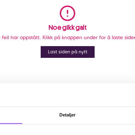
Noe gikk galt
 feil har oppstått. Klikk på knappen under for å laste side
Last siden på nytt
Detaljer