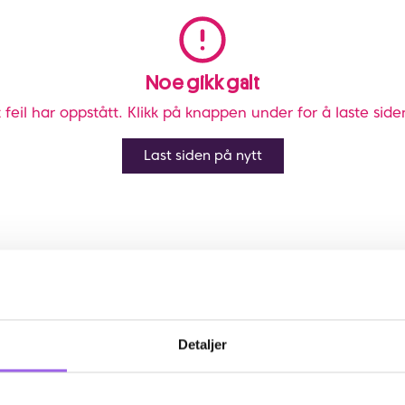
Noe gikk galt
 feil har oppstått. Klikk på knappen under for å laste side
Last siden på nytt
Detaljer