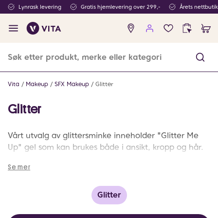
Lynrask levering
Gratis hjemlevering over 299,-
Årets nettbuti
Ingen
produkter
i
ønskeliste
Vita
Makeup
SFX Makeup
Glitter
Glitter
Vårt utvalg av glittersminke inneholder "Glitter Me
Up" gel som kan brukes både i ansikt, kropp og hår.
Se mer
Glitter