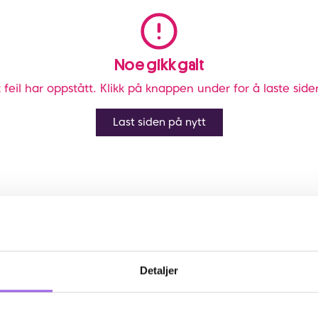
Noe gikk galt
 feil har oppstått. Klikk på knappen under for å laste side
Last siden på nytt
Detaljer