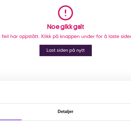
Noe gikk galt
 feil har oppstått. Klikk på knappen under for å laste side
Last siden på nytt
Detaljer