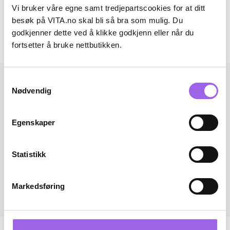
Artikkelnummer: 260224001
Vi bruker våre egne samt tredjepartscookies for at ditt
besøk på VITA.no skal bli så bra som mulig. Du
Omtaler
godkjenner dette ved å klikke godkjenn eller når du
fortsetter å bruke nettbutikken.
Andre har også kjøpt..
Samtykkevalg
Nødvendig
Egenskaper
Statistikk
Markedsføring