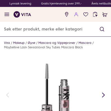
Lynrask levering
Gratis hjemlevering over 299,-
Årets nettbuti
Ingen
produkter
i
ønskeliste
Vita
Makeup
Øyne
Mascara og Vippeprimer
Mascara
Maybelline Lash Sensational Sky Tubes Mascara Black