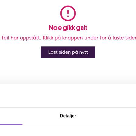
Noe gikk galt
 feil har oppstått. Klikk på knappen under for å laste side
Last siden på nytt
Detaljer